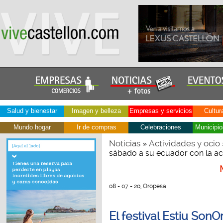
Salud y bienestar
Imagen y belleza
Empresas y servicios
Cultur
Mundo hogar
Ir de compras
Celebraciones
Municipio
Noticias
Actividades y ocio
»
sábado a su ecuador con la ac
08 - 07 - 20, Oropesa
El festival Estiu Son