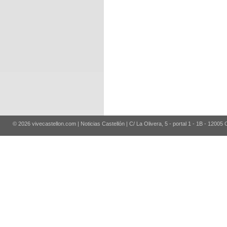
© 2026 vivecastellon.com | Noticias Castellón | C/ La Olivera, 5 - portal 1 - 1B - 12005 