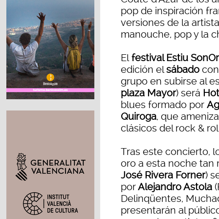
pop de inspiración fr
versiones de la artist
manouche, pop y la c
El
festival Estiu SonOr
edición el
sábado
con
grupo en subirse al es
plaza Mayor
) será
Hot
blues formado por
Ag
Quiroga
, que ameniza
clásicos del rock & ro
Tras este concierto, 
oro a esta noche tan 
José Rivera Forner
) s
por
Alejandro Astola
(
Delinqüentes, Muchac
presentarán al públic