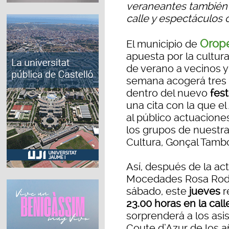
veraneantes también p
calle y espectáculos 
Orop
El municipio de
apuesta por la cultur
de verano a vecinos y 
semana acogerá tres
dentro del nuevo
fest
una cita con la que e
al público actuacione
los grupos de nuestra 
Cultura, Gonçal Tamb
Así, después de la act
Mocedades Rosa Rodrí
sábado, este
jueves
r
23.00 horas en la call
sorprenderá a los asis
Coute d’Azur de los añ