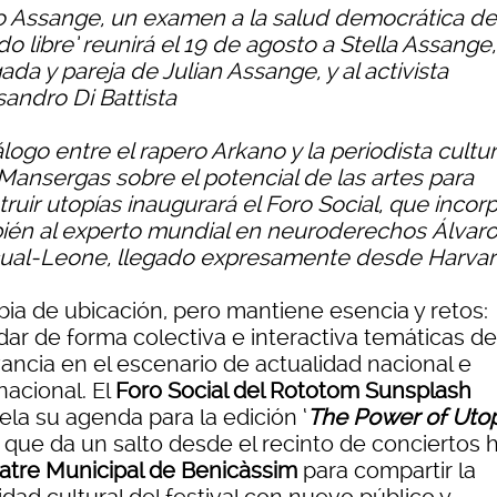
o Assange, un examen a la salud democrática de
 libre’ reunirá el 19 de agosto a Stella Assange,
da y pareja de Julian Assange, y al activista
sandro Di Battista
álogo entre el rapero Arkano y la periodista cultur
Mansergas sobre el potencial de las artes para
ruir utopías inaugurará el Foro Social, que incor
ién al experto mundial en neuroderechos Álvar
ual-Leone, llegado expresamente desde Harva
ia de ubicación, pero mantiene esencia y retos:
dar de forma colectiva e interactiva temáticas de
vancia en el escenario de actualidad nacional e
nacional. El
Foro Social del Rototom Sunsplash
ela su agenda para la edición ‘
The Power of Utop
a que da un salto desde el recinto de conciertos 
atre Municipal de Benicàssim
para compartir la