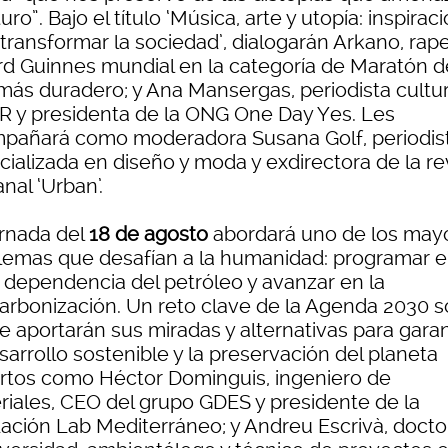
turo”. Bajo el título ‘Música, arte y utopía: inspirac
transformar la sociedad’, dialogarán Arkano, rape
rd Guinnes mundial en la categoría de Maratón d
más duradero; y Ana Mansergas, periodista cultur
ER y presidenta de la ONG One Day Yes. Les
pañará como moderadora Susana Golf, periodis
cializada en diseño y moda y exdirectora de la re
nal ‘Urban’.
ornada del
18 de agosto
abordará uno de los may
lemas que desafían a la humanidad: programar el 
a dependencia del petróleo y avanzar en la
arbonización. Un reto clave de la Agenda 2030 
e aportarán sus miradas y alternativas para garan
sarrollo sostenible y la preservación del planeta
rtos como Héctor Dominguis, ingeniero de
riales, CEO del grupo GDES y presidente de la
ación Lab Mediterráneo; y Andreu Escrivà, docto