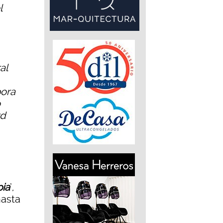
l
al
pora
o
rd
ia
’,
hasta