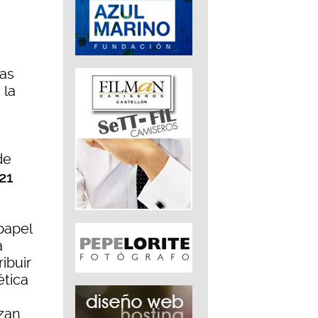
eas
 la
de
 21
 papel
á
ibuir
ética
zan