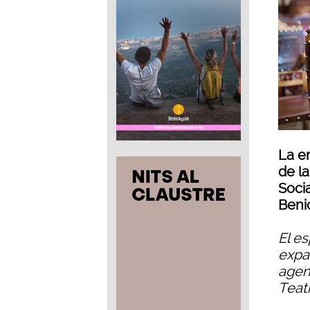
La em
de la
Soci
Beni
El es
expa
agen
Teat