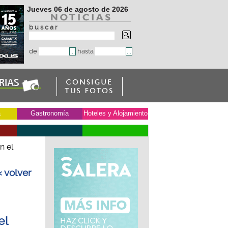
Jueves 06 de agosto de 2026
b u s c a r
de
hasta
a
Gastronomía
Hoteles y Alojamiento
n el
« volver
el