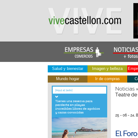
Salud y bienestar
Imagen y belleza
Empre
Mundo hogar
Ir de compras
C
Noticias
Teatre de
25 - 06 - 24,
El For