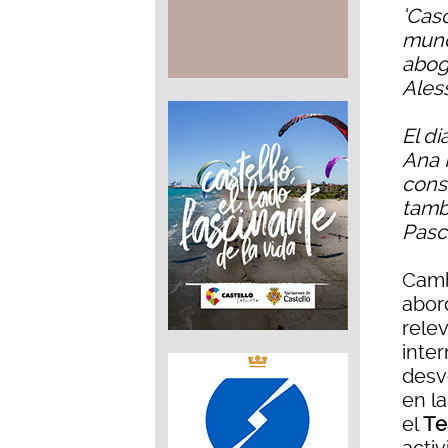
‘Cas
mundo
aboga
Ales
El di
Ana 
const
tamb
Pasc
Camb
abor
rele
inter
desv
en l
el
Te