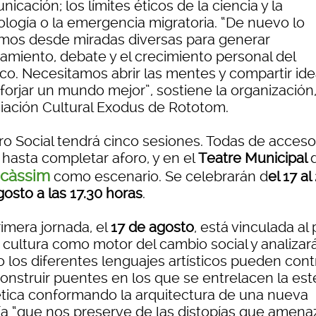
icación; los límites éticos de la ciencia y la
ología o la emergencia migratoria. “De nuevo lo
mos desde miradas diversas para generar
amiento, debate y el crecimiento personal del
ico. Necesitamos abrir las mentes y compartir id
forjar un mundo mejor”, sostiene la organización,
iación Cultural Exodus de Rototom.
oro Social tendrá cinco sesiones. Todas de acceso
, hasta completar aforo, y en el
Teatre Municipal
icàssim
como escenario. Se celebrarán d
el 17 al
osto a las 17.30 horas
.
rimera jornada, el
17 de agosto
, está vinculada al
a cultura como motor del cambio social y analizar
 los diferentes lenguajes artísticos pueden contr
construir puentes en los que se entrelacen la est
 ética conformando la arquitectura de una nueva
ía “que nos preserve de las distopías que amena