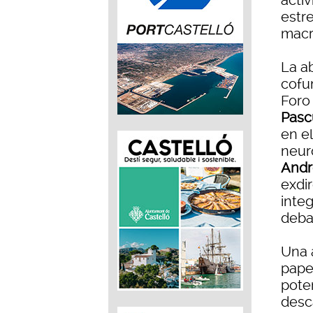
activ
estr
macr
La a
cofu
Foro
Pasc
en el
neuro
Andr
exdi
inte
debat
Una 
pape
poten
desc