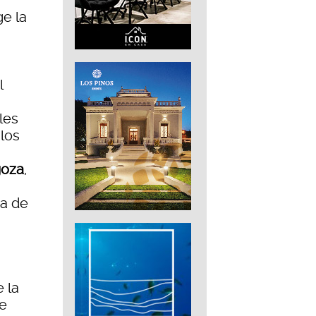
ge la
l
les
 los
goza
,
da de
e la
de