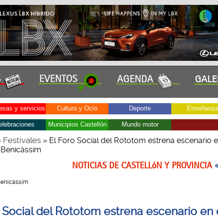
sas y servicios
Cultura y Ocio
Deporte
Enseñanz
elebraciones
Municipios Castellón
Mundo motor
Festivales
»
» El Foro Social del Rototom estrena escenario e
 Benicàssim
NOTICIAS DE CASTELLóN Y PROVINCIA
 Benicàssim
o Social del Rototom estrena escenario en 