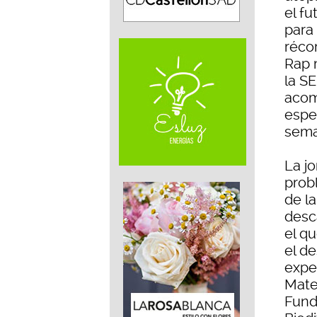
el fu
para 
réco
Rap 
la S
acom
espe
sema
La j
prob
de l
desc
el qu
el de
expe
Mate
Fund