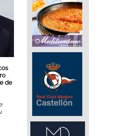
icos
oro
re de
e
u