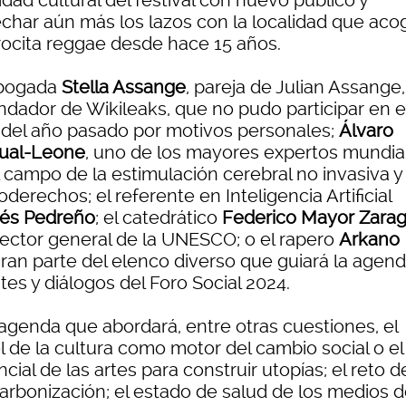
idad cultural del festival con nuevo público y
echar aún más los lazos con la localidad que aco
ocita reggae desde hace 15 años.
bogada
Stella Assange
, pareja de Julian Assange,
ndador de Wikileaks, que no pudo participar en e
 del año pasado por motivos personales;
Álvaro
ual-Leone
, uno de los mayores expertos mundia
 campo de la estimulación cerebral no invasiva y
derechos; el referente en Inteligencia Artificial
és Pedreño
; el catedrático
Federico Mayor Zara
rector general de la UNESCO; o el rapero
Arkano
gran parte del elenco diverso que guiará la agen
es y diálogos del Foro Social 2024.
agenda que abordará, entre otras cuestiones, el
l de la cultura como motor del cambio social o el
cial de las artes para construir utopías; el reto d
arbonización; el estado de salud de los medios 