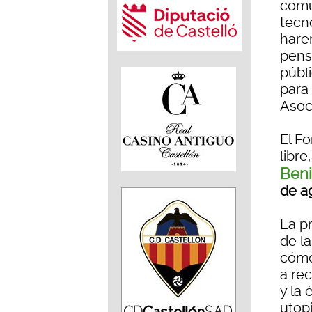
comun
tecn
hare
pens
públ
para 
Asoc
El F
libre
Ben
de ag
La p
de l
cómo
a re
y la
utop