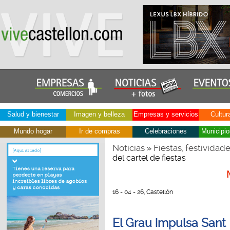
Salud y bienestar
Imagen y belleza
Empresas y servicios
Cultur
Mundo hogar
Ir de compras
Celebraciones
Municipio
Noticias
Fiestas, festividad
»
del cartel de fiestas
16 - 04 - 26, Castellón
El Grau impulsa Sant 