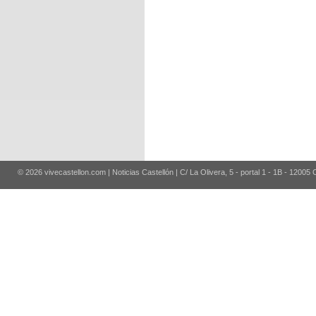
© 2026 vivecastellon.com | Noticias Castellón | C/ La Olivera, 5 - portal 1 - 1B - 12005 