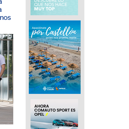
a
a
rnos