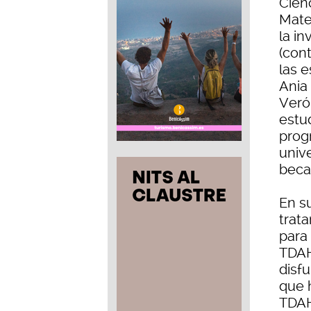
Cienc
Mate
la i
(con
las 
Ania
Veró
estu
prog
univ
becas
En s
trat
para
TDAH,
disf
que 
TDAH.