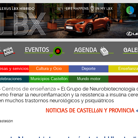
sas y servicios
Cultura y Ocio
Deporte
Enseñanz
elebraciones
Municipios Castellón
Mundo motor
Centros de enseñanza
»
» El Grupo de Neurobiotecnología d
mo frenar la neuroinflamación y la resistencia a insulina cer
n muchos trastornos neurológicos y psiquiátricos
NOTICIAS DE CASTELLóN Y PROVINCIA
Castellón