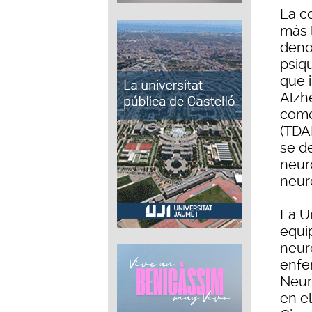
La c
más 
deno
psiq
que 
Alzhe
como 
(TDA
se d
neur
neur
La U
equi
neur
enfe
Neur
en e