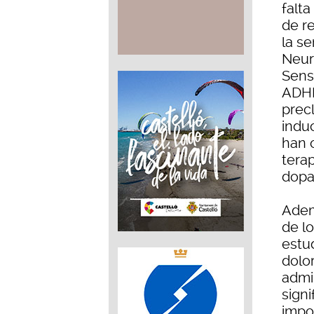
falt
de r
la se
Neur
Sensi
ADHD
prec
indu
han 
tera
dopa
Adem
de l
estu
dolo
admi
sign
impo