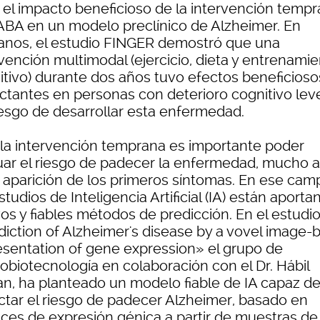
 el impacto beneficioso de la intervención temp
ABA en un modelo preclínico de Alzheimer. En
nos, el estudio FINGER demostró que una
vención multimodal (ejercicio, dieta y entrenami
itivo) durante dos años tuvo efectos beneficioso
ctantes en personas con deterioro cognitivo lev
iesgo de desarrollar esta enfermedad.
 la intervención temprana es importante poder
uar el riesgo de padecer la enfermedad, mucho 
a aparición de los primeros síntomas. En ese cam
studios de Inteligencia Artificial (IA) están aporta
os y fiables métodos de predicción. En el estudi
diction of Alzheimer's disease by a vovel image-
esentation of gene expression» el grupo de
obiotecnología en colaboración con el Dr. Hábil
an, ha planteado un modelo fiable de IA capaz d
ctar el riesgo de padecer Alzheimer, basado en
ices de expresión génica a partir de muestras de