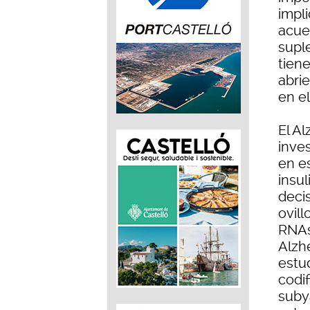
impli
acue
supl
tien
abri
en e
El A
inve
en e
insul
decis
ovill
RNAs
Alzh
estu
codif
suby