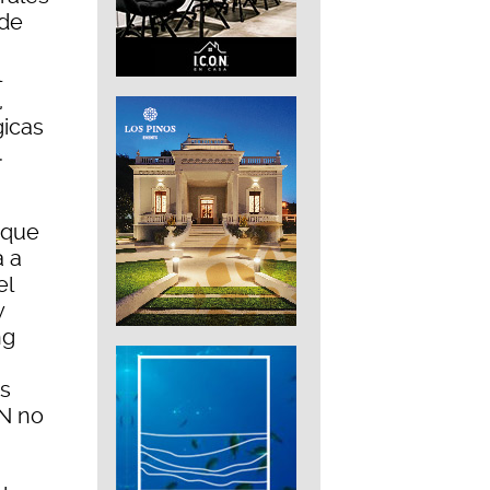
(de
l
,
gicas
.
 que
a a
el
y
ng
os
RN no