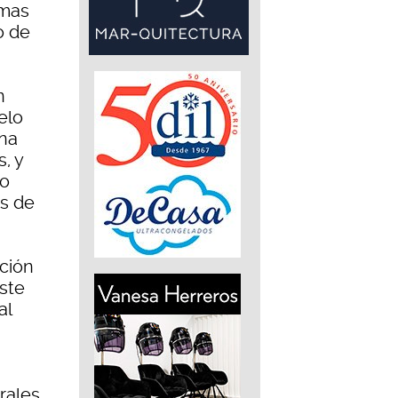
emas
o de
n
elo
ina
, y
to
es de
ción
ste
al
rales