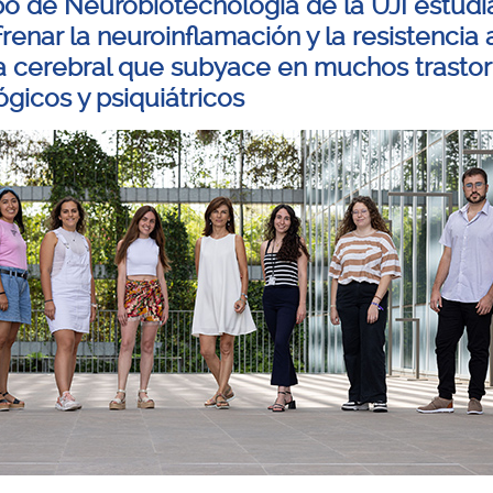
po de Neurobiotecnología de la UJI estudi
enar la neuroinflamación y la resistencia 
na cerebral que subyace en muchos trasto
gicos y psiquiátricos