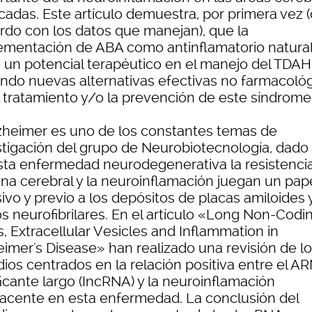
cadas. Este artículo demuestra, por primera vez 
rdo con los datos que manejan), que la
ementación de ABA como antinflamatorio natura
e un potencial terapéutico en el manejo del TDAH
endo nuevas alternativas efectivas no farmacoló
l tratamiento y/o la prevención de este síndrome
lzheimer es uno de los constantes temas de
stigación del grupo de Neurobiotecnología, dado
sta enfermedad neurodegenerativa la resistenci
ina cerebral y la neuroinflamación juegan un pap
ivo y previo a los depósitos de placas amiloides 
os neurofibrilares. En el artículo «Long Non-Codi
, Extracellular Vesicles and Inflammation in
eimer's Disease» han realizado una revisión de l
dios centrados en la relación positiva entre el A
icante largo (IncRNA) y la neuroinflamación
acente en esta enfermedad. La conclusión del