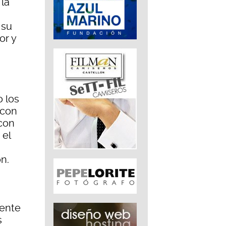
la
 su
or y
o los
 con
 con
 el
n.
mente
s