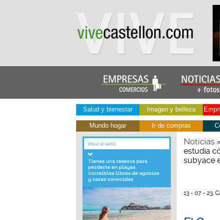
Salud y bienestar
Imagen y belleza
Empre
Mundo hogar
Ir de compras
C
Noticias
estudia có
subyace e
13 - 07 - 23, 