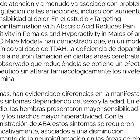
a de atención y a menudo va asociado con probl
egulación de las emociones, incluso con aument
nsibilidad al dolor. En el estudio «Targeting
oinflammation with Abscisic Acid Reduces Pain
tivity in Females and Hyperactivity in Males of a
 Mice Model» han demostrado que, en un mod
línico validado de TDAH, la deficiencia de dopam
ce a neuroinflamación en ciertas áreas cerebrales
observado que reduciéndola se obtiene un efec
péutico sin alterar farmacológicamente los nivel
mina.
ás, han evidenciado diferencias en la manifesta
os síntomas dependiendo del sexo y la edad. En e
dio, las hembras presentaron mayor sensibilidad 
r y los machos mayor hiperactividad. Con la
nistración de ABA estos síntomas se redujeron
ificativamente, asociados a una disminución
rtante de la neuroinflamación en las áreas cereb