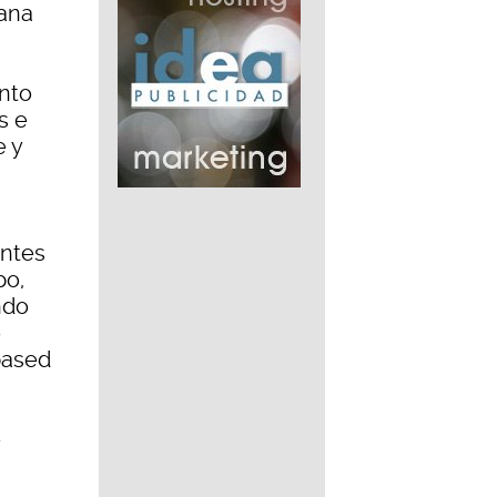
rana
ento
s e
e y
antes
po,
ndo
o
based
e