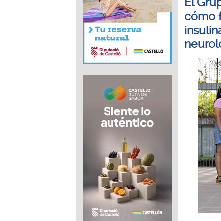
El Gru
cómo fr
insuli
neuroló