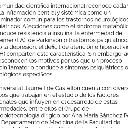
omunidad científica internacional reconoce cada
la inflamación central y sistémica como un
minador común para los trastornos neurológicos
uiátricos. Afecciones como el síndrome metabóli
induce resistencia a insulina, la enfermedad de
imer (EA), de Parkinson o trastornos psiquiátrico
la depresión, el déficit de atención e hiperactiv
H) comparten esta característica. Sin embargo, 
esconocen los motivos por los que un proceso
oinflamatorio conduce a síntomas psiquiátricos 
ológicos específicos.
niversitat Jaume I de Castellón cuenta con diver
pos que trabajan en el estudio de los factores
onales que influyen en el desarrollo de estas
rmedades, entre ellos el Grupo de
obiotecnología dirigido por Ana María Sánchez P
l Departamento de Medicina de la Facultad de