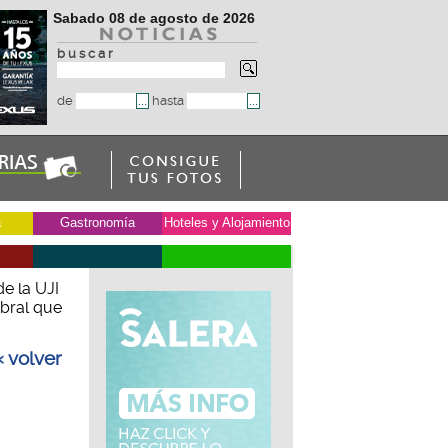
Sabado 08 de agosto de 2026
b u s c a r
de
hasta
a
Gastronomía
Hoteles y Alojamiento
e la UJI
ebral que
« volver