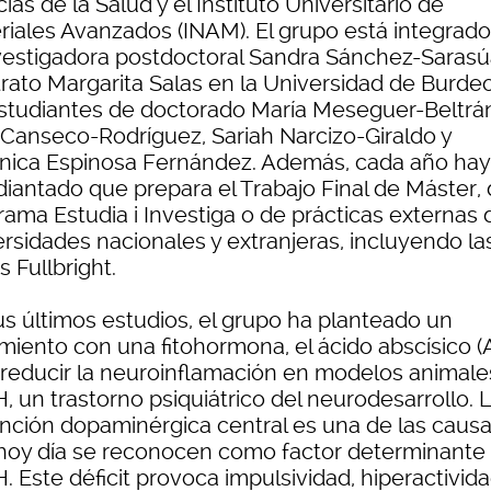
ias de la Salud y el Instituto Universitario de
riales Avanzados (INAM). El grupo está integrado
nvestigadora postdoctoral Sandra Sánchez-Saras
trato Margarita Salas en la Universidad de Burdeo
estudiantes de doctorado María Meseguer-Beltrá
 Canseco-Rodríguez, Sariah Narcizo-Giraldo y
nica Espinosa Fernández. Además, cada año hay
diantado que prepara el Trabajo Final de Máster, 
rama Estudia i Investiga o de prácticas externas 
ersidades nacionales y extranjeras, incluyendo la
 Fullbright.
us últimos estudios, el grupo ha planteado un
amiento con una fitohormona, el ácido abscísico 
 reducir la neuroinflamación en modelos animale
 un trastorno psiquiátrico del neurodesarrollo. 
unción dopaminérgica central es una de las caus
hoy día se reconocen como factor determinante 
 Este déficit provoca impulsividad, hiperactivida