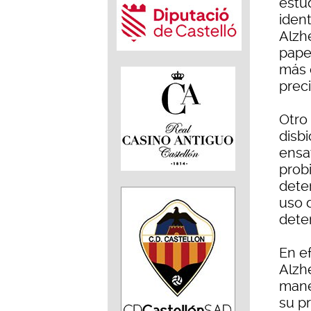
estu
iden
Alzh
pape
más 
preci
Otro
disbi
ensa
prob
deter
uso d
deter
En ef
Alzh
mane
su p