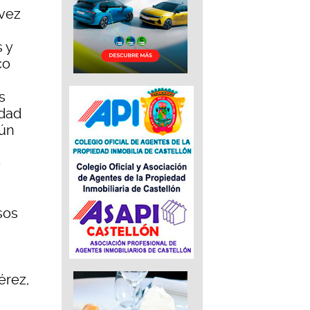
 vez
 y
co
s
idad
aún
o
sos
érez,