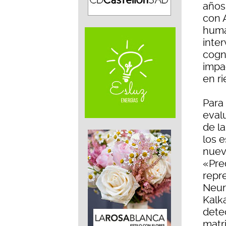
años
con 
huma
inter
cogn
impa
en r
Para
eval
de l
los e
nuev
«Pre
repr
Neur
Kalk
dete
matr