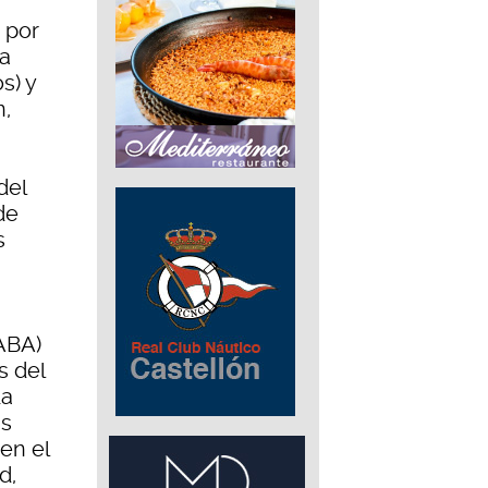
 por
úa
s) y
n,
del
de
s
(ABA)
s del
La
as
en el
d,