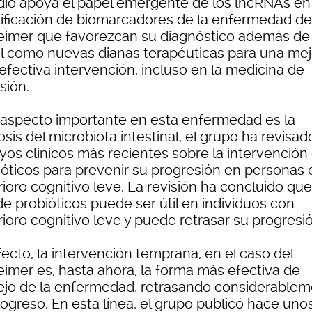
dio apoya el papel emergente de los lncRNAs en 
tificación de biomarcadores de la enfermedad de
eimer que favorezcan su diagnóstico además de
l como nuevas dianas terapéuticas para una mej
efectiva intervención, incluso en la medicina de
sión.
 aspecto importante en esta enfermedad es la
osis del microbiota intestinal, el grupo ha revisad
yos clínicos más recientes sobre la intervención
ióticos para prevenir su progresión en personas
ioro cognitivo leve. La revisión ha concluido que
e probióticos puede ser útil en individuos con
ioro cognitivo leve y puede retrasar su progresió
ecto, la intervención temprana, en el caso del
eimer es, hasta ahora, la forma más efectiva de
jo de la enfermedad, retrasando considerable
rogreso. En esta línea, el grupo publicó hace uno