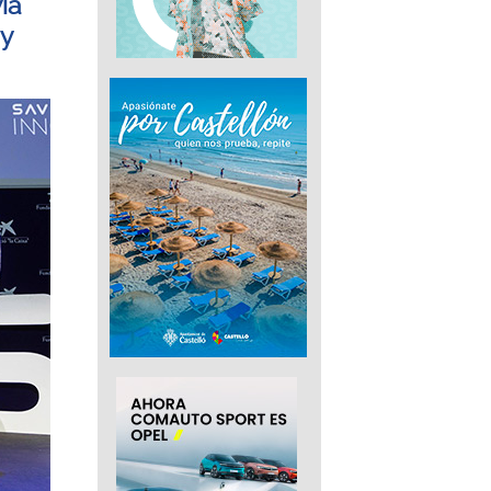
ia
 y