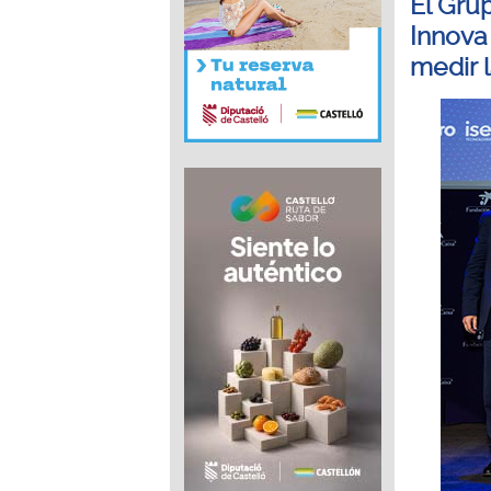
El Gru
Innova
medir 