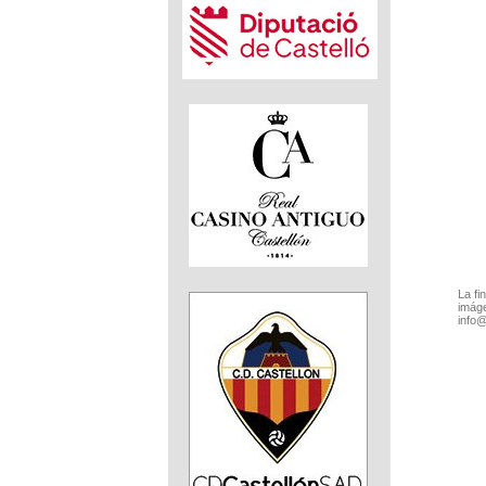
La fi
imáge
info