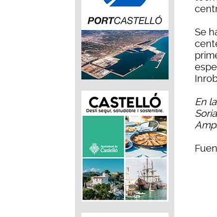
cent
Se h
cent
prim
espe
Inrob
En la
Soria
Ampa
Fuen