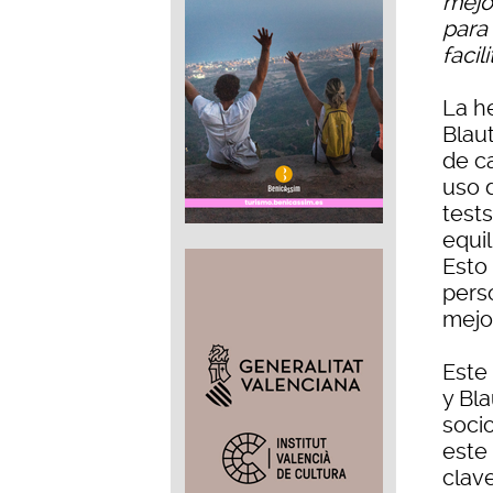
mejo
para
faci
La h
Blaut
de ca
uso 
test
equil
Esto
pers
mejo
Este
y Bla
socio
este
clave