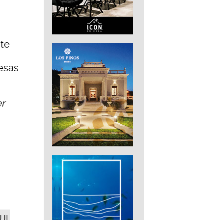
ste
esas
er
JI,