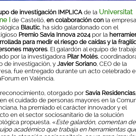
Universitat
upo de investigación IMPLICA
de la
e I
de Castelló,
en colaboración con
la empres
ológica
Blautic
, ha sido galardonado con el
tigioso
Premio Savia Innova 2024
por la
herramie
rollada para medir el riesgo de caídas y la fragili
ersones mayores
. El galardón al equipo de trabaj
rado por la investigadora
Pilar Molés
, coordinador
o de investigación, y
Javier Soriano
, CEO de la
esa, fue entregado durante un acto celebrado 
aForum en València.
 reconocimiento, otorgado por
Savia Residencias
r en el cuidado de personas mayores en la Comun
nciana, ha premiado el carácter innovador y el
to en el sector sociosanitario de la solución
ológica propuesta. «
Este galardón, comentan d
quipo académico que trabaja en herramientas qu