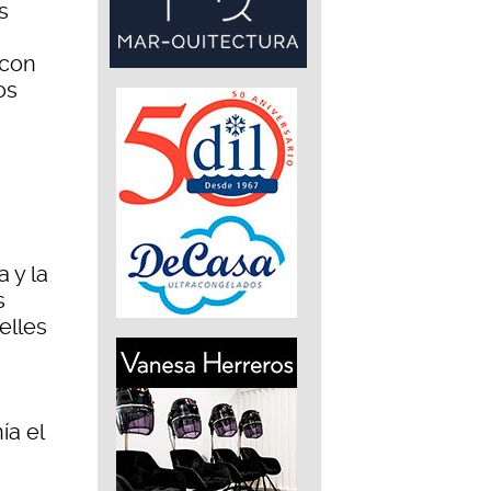
s
 con
os
 y la
s
elles
ía el