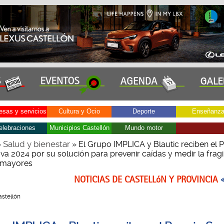
sas y servicios
Cultura y Ocio
Deporte
Enseñanz
elebraciones
Municipios Castellón
Mundo motor
Salud y bienestar
»
» El Grupo IMPLICA y Blautic reciben el 
va 2024 por su solución para prevenir caídas y medir la fragi
 mayores
NOTICIAS DE CASTELLóN Y PROVINCIA
Castellón