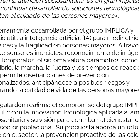
ren la atención sociosanitaria, es un gran impuls
 continuar desarrollando soluciones tecnológica
liten el cuidado de las persones mayores
».
erramienta desarrollada por el grupo IMPLICA y
ic utiliza inteligencia artificial (IA) para medir el r
ídas y la fragilidad en personas mayores. A travé
de sensores inerciales, reconocimiento de imáge
s temporales, el sistema valora parámetros como 
ibrio, la marcha, la fuerza y los tiempos de reacci
 permite diseñar planes de prevención
onalizados, anticipándose a posibles riesgos y
rando la calidad de vida de las personas mayore
 galardón reafirma el compromiso del grupo IMP
utic con la innovación tecnológica aplicada al ám
sanitario y su visión para contribuir al bienestar 
 sector poblacional. Su propuesta aborda un reto
 en el sector, la prevención proactiva de las caíd