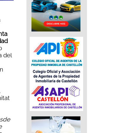
a
nta
dad
o
a del
en
,
itat
esde
e