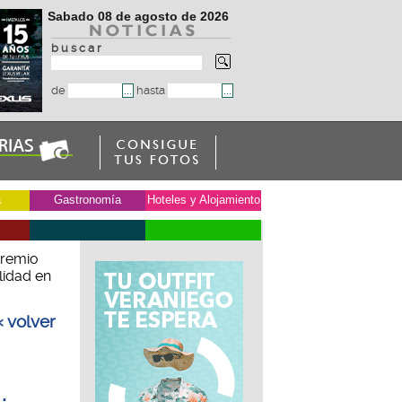
Sabado 08 de agosto de 2026
b u s c a r
de
hasta
a
Gastronomía
Hoteles y Alojamiento
Premio
lidad en
« volver