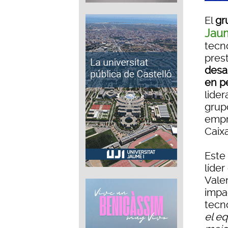
El
gr
Jaum
tecn
pres
desar
en p
lide
grup
empr
Caix
Este
líde
Vale
impac
tecn
el e