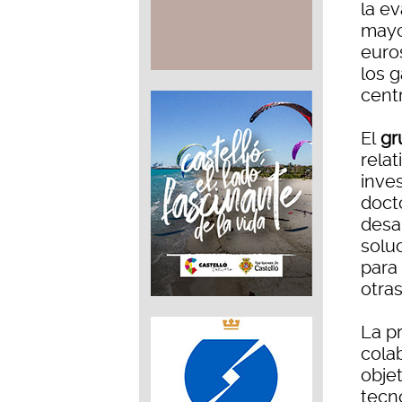
la ev
mayo
euros
los 
cent
El
gr
rela
inve
docto
desar
solu
para 
otra
La p
cola
obje
tecno