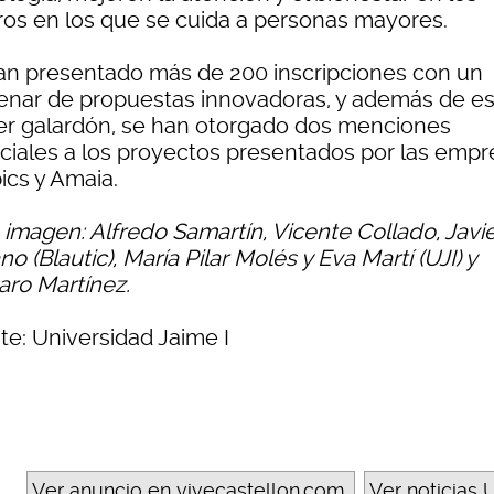
ros en los que se cuida a personas mayores.
an presentado más de 200 inscripciones con un
enar de propuestas innovadoras, y además de e
er galardón, se han otorgado dos menciones
ciales a los proyectos presentados por las empr
ics y Amaia.
 imagen: Alfredo Samartín, Vicente Collado, Javi
no (Blautic), María Pilar Molés y Eva Martí (UJI) y
ro Martínez.
te: Universidad Jaime I
Ver anuncio en vivecastellon.com
Ver noticias U