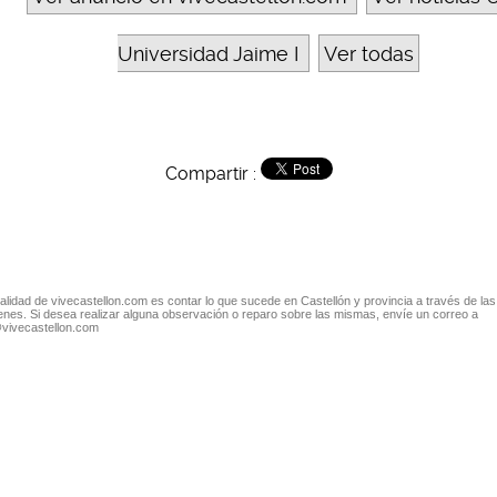
Universidad Jaime I
Ver todas
Compartir :
nalidad de vivecastellon.com es contar lo que sucede en Castellón y provincia a través de las
nes. Si desea realizar alguna observación o reparo sobre las mismas, envíe un correo a
@vivecastellon.com