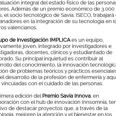
aluación integral del estado físico de las persona
res. Además de un premio económico de 3.000
, el socio tecnológico de Savia, ISECO, trabajará
ganadores en la integración de su tecnología en l
ros valencianos.
upo de investigación IMPLICA
es un equipo,
tivamente joven, integrado por investigadores e
stigadoras, docentes, clínicos y estudiantado de
rado. Su principal inquietud es contribuir al
rollo del conocimiento, la innovación tecnológica
ción de problemas teóricos y prácticos esenciale
el desarrollo de la profesión de enfermería y aqu
s vinculadas con el cuidado de las personas.
rimera edición del
Premio Savia Innova
, en
boración con el hub de innovación Innsomnia, ten
tivo de destacar proyectos que, a través de la
logía, mejoren la atención y el bienestar en los