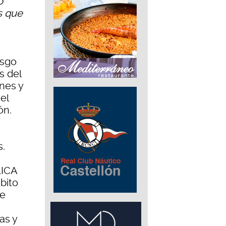
o
s que
iesgo
s del
nes y
el
ón.
s.
LICA
bito
de
as y