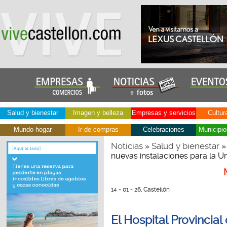
Salud y bienestar
Imagen y belleza
Empresas y servicios
Cultur
Mundo hogar
Ir de compras
Celebraciones
Municipio
Noticias
Salud y bienestar
»
» 
nuevas instalaciones para la 
14 - 01 - 26, Castellón
El Hospital Provincia