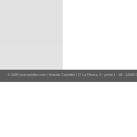
© 2026 vivecastellon.com | Noticias Castellón | C/ La Olivera, 5 - portal 1 - 1B - 12005 