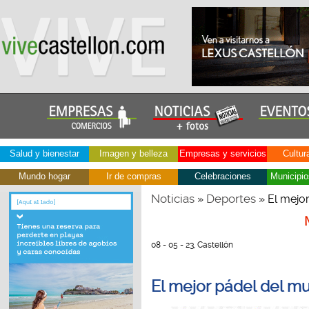
Salud y bienestar
Imagen y belleza
Empresas y servicios
Cultur
Mundo hogar
Ir de compras
Celebraciones
Municipio
Noticias
Deportes
»
» El mejo
08 - 05 - 23, Castellón
El mejor pádel del m