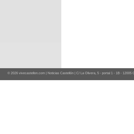
© 2026 vivecastellon.com | Noticias Castellón | C/ La Olivera, 5 - portal 1 - 1B - 12005 