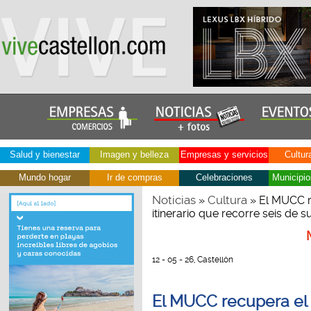
Salud y bienestar
Imagen y belleza
Empresas y servicios
Cultur
Mundo hogar
Ir de compras
Celebraciones
Municipio
Noticias
Cultura
»
» El MUCC r
itinerario que recorre seis de 
12 - 05 - 26, Castellón
El MUCC recupera el