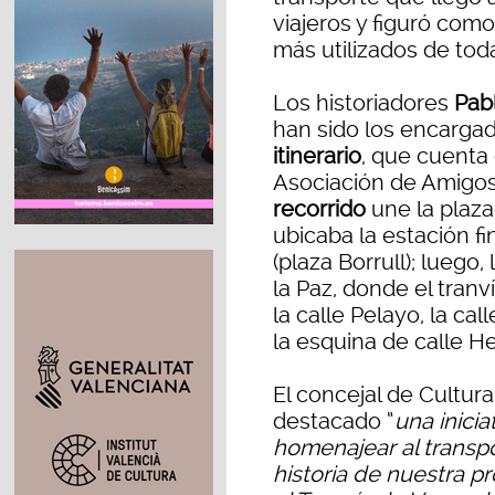
viajeros y figuró como
más utilizados de tod
Los historiadores
Pab
han sido los encargad
itinerario
, que cuenta
Asociación de Amigos d
recorrido
une la plaza
ubicaba la estación fi
(plaza Borrull); luego,
la Paz, donde el tranv
la calle Pelayo, la cal
la esquina de calle H
El concejal de Cultura
destacado “
una inici
homenajear al transp
historia de nuestra p