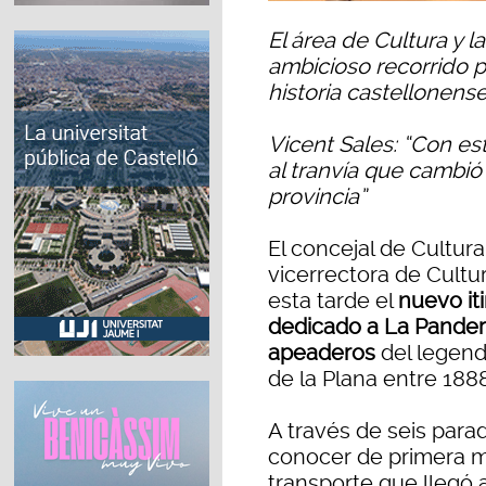
El área de Cultura y 
ambicioso recorrido p
historia castellonens
Vicent Sales: “Con es
al tranvía que cambió
provincia”
El concejal de Cultur
vicerrectora de Cult
esta tarde el
nuevo it
dedicado a La Pander
apeaderos
del legenda
de la Plana entre 1888
A través de seis para
conocer de primera ma
transporte que llegó 