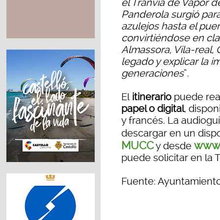
el Tranvía de Vapor d
Panderola surgió para 
azulejos hasta el pue
convirtiéndose en cla
Almassora, Vila-real,
legado y explicar la 
generaciones
”.
El
itinerario
puede rea
papel o digital
, dispon
y francés. La audioguí
descargar en un dispo
MUCC
www.
y desde
puede solicitar en la 
Fuente: Ayuntamiento