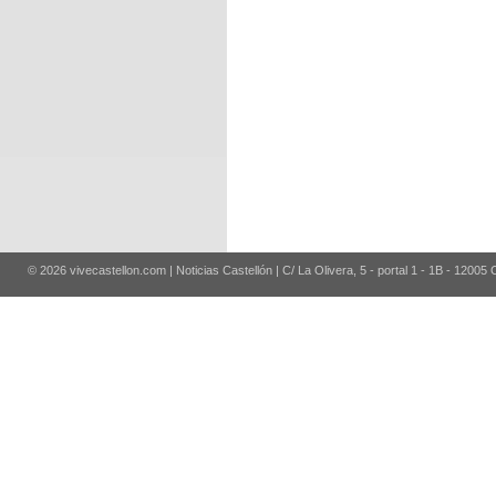
© 2026 vivecastellon.com | Noticias Castellón | C/ La Olivera, 5 - portal 1 - 1B - 12005 