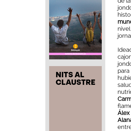
de l
jond
hist
mund
nive
jorna
Idea
cajo
jondo
para
hubi
salu
nutri
Car
flame
Álex
Alan
entr