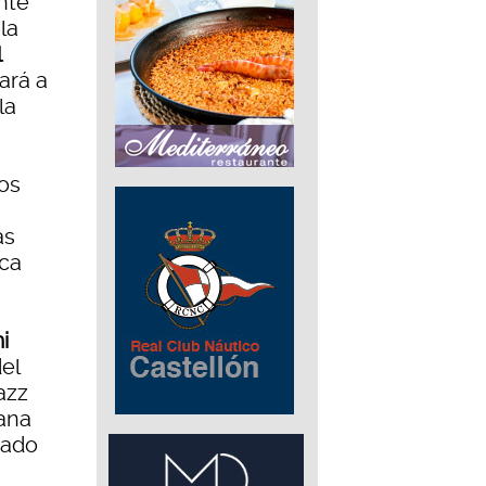
nte
la
l
ará a
la
los
as
ca
i
el
azz
eana
rado