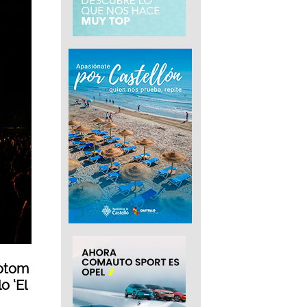
totom
o ‘El