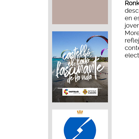
Ronk
desc
en e
jove
More
refle
cont
elect