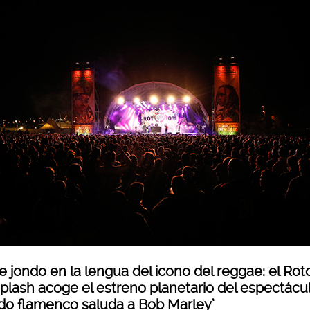
e jondo en la lengua del icono del reggae: el Ro
plash acoge el estreno planetario del espectácul
o flamenco saluda a Bob Marley’