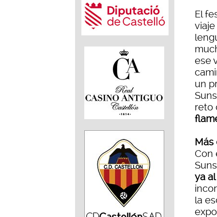
El fe
viaje
lengu
much
ese 
cami
un p
Sunsp
reto 
flam
Más 
Con 
Suns
ya a
inco
la e
expo