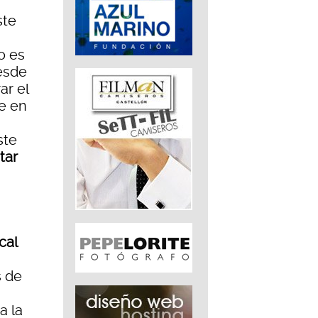
ste
o es
esde
ar el
le en
ste
tar
cal
s de
a la