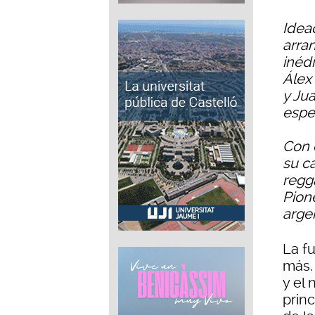
Idead
arra
inéd
Álex
y Ju
espe
Con 
su c
regg
Pion
argen
La f
más.
y el
princ