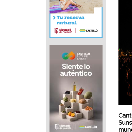
Cant
Suns
mund