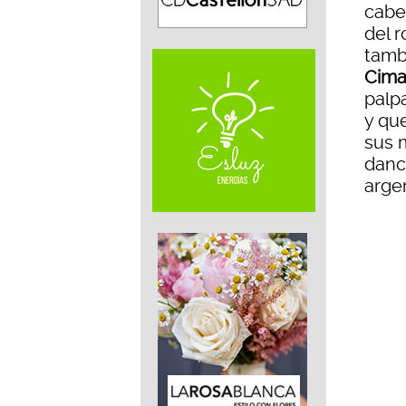
cabe
del r
tamb
Cima
palp
y qu
sus 
danc
arge