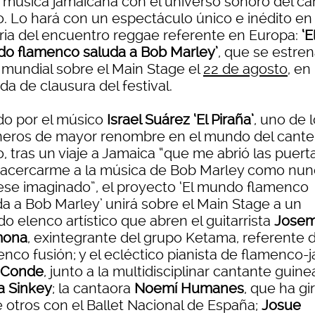
a música jamaicana con el universo sonoro del ca
o. Lo hará con un espectáculo único e inédito en 
oria del encuentro reggae referente en Europa:
‘E
o flamenco saluda a Bob Marley’
, que se estren
l mundial sobre el Main Stage el
22 de agosto
, en 
da de clausura del festival.
do por el músico
Israel Suárez ‘El Piraña’
, uno de 
neros de mayor renombre en el mundo del cante
, tras un viaje a Jamaica “que me abrió las puert
 acercarme a la música de Bob Marley como nun
ese imaginado”, el proyecto ‘El mundo flamenco
da a Bob Marley’ unirá sobre el Main Stage a un
do elenco artístico que abren el guitarrista
Josem
mona
, exintegrante del grupo Ketama, referente d
nco fusión; y el ecléctico pianista de flamenco-j
 Conde
, junto a la multidisciplinar cantante guin
a Sinkey
; la cantaora
Noemí Humanes
, que ha gi
e otros con el Ballet Nacional de España;
Josue