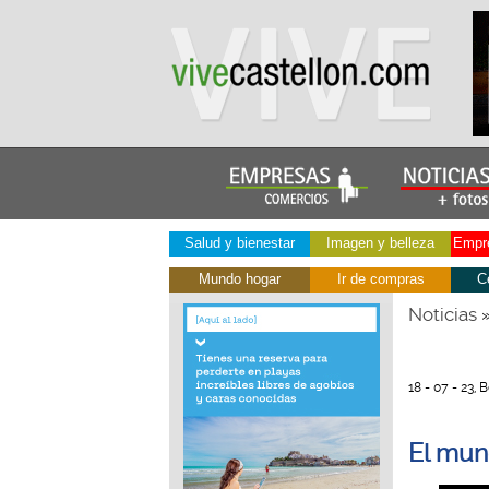
Salud y bienestar
Imagen y belleza
Empre
Mundo hogar
Ir de compras
C
Noticias
18 - 07 - 23,
El mun