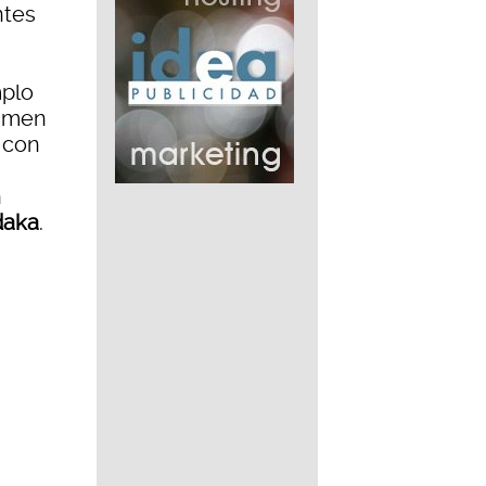
ntes
mplo
tamen
 con
n
daka
.