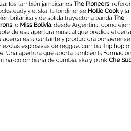
za; los también jamaicanos
The Pioneers
, refere
ocksteady y el ska; la londinense
Hollie Cook
y la
ién británica y de sólida trayectoria banda
The
rons
; o
Miss Bolivia
, desde Argentina, como eje
able de esa apertura musical que predica el cer
e acerca esta cantante y productora bonaerense
mezclas explosivas de reggae, cumbia, hip hop o
e. Una apertura que aporta también la formació
ntina-colombiana de cumbia, ska y punk
Che Su