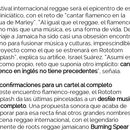
stival internacional reggae será el epicentro de e
 iniciático, con el reto de “cantar flamenco en la
a de Marley”. “Al igual que el reggae, el flamenc
o más que una música, es una forma de vida. D
viaje a Jamaica ha sido casi una obsesión encontr
no para fusionar música y culturas, imprescindib
royecto como el que se estrenará en Rototom
lash”, explica su artífice, Israel Suárez. “Asumí e
como propio, reto que suponía otro implícito:
can
enco en inglés no tiene precedentes
”, señala.
confirmaciones para un cartel al completo
este encuentro flamenco-reggae, el Rototom
plash da las últimas pinceladas a un
desfile musi
l completo
. Una propuesta sonora que acaba de
rporar para esa recta final otros grandes nombre
scena reggae internacional, con el legendario
nente de roots reggae jamaicano
Burning Spear