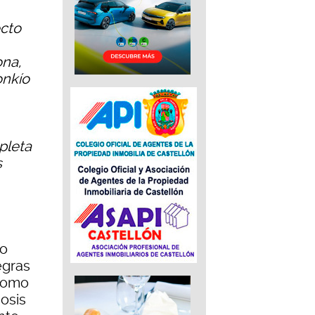
ecto
ona,
onkío
pleta
s
so
egras
 como
iosis