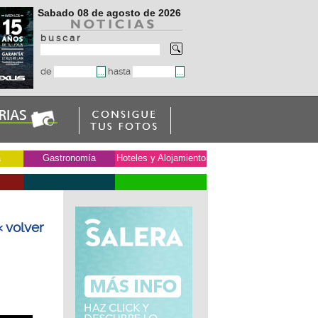
Sabado 08 de agosto de 2026
b u s c a r
de
hasta
a
Gastronomía
Hoteles y Alojamiento
« volver