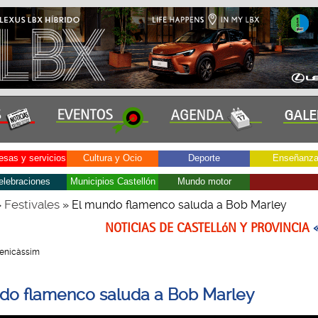
sas y servicios
Cultura y Ocio
Deporte
Enseñanz
elebraciones
Municipios Castellón
Mundo motor
Festivales
»
» El mundo flamenco saluda a Bob Marley
NOTICIAS DE CASTELLóN Y PROVINCIA
 Benicàssim
do flamenco saluda a Bob Marley