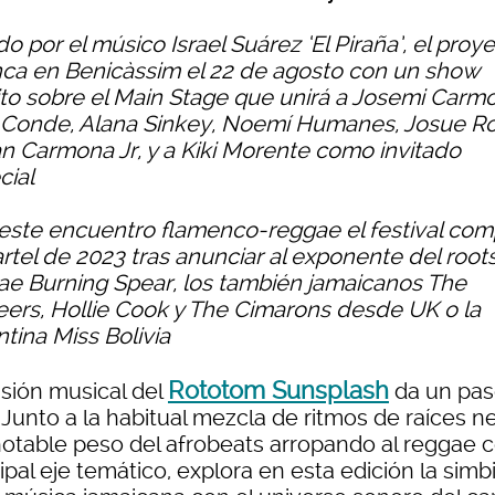
o por el músico Israel Suárez ‘El Piraña’, el proy
nca en Benicàssim el 22 de agosto con un show
ito sobre el Main Stage que unirá a Josemi Carm
 Conde, Alana Sinkey, Noemí Humanes, Josue R
an Carmona Jr, y a Kiki Morente como invitado
cial
este encuentro flamenco-reggae el festival com
artel de 2023 tras anunciar al exponente del root
ae Burning Spear, los también jamaicanos The
eers, Hollie Cook y The Cimarons desde UK o la
tina Miss Bolivia
Rototom Sunsplash
usión musical del
da un pa
 Junto a la habitual mezcla de ritmos de raíces n
 notable peso del afrobeats arropando al reggae
ipal eje temático, explora en esta edición la simb