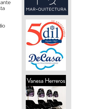
tante
sta
dio