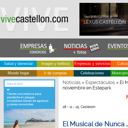
Salud y bienestar
Imagen y belleza
Empresas y servicios
Cultur
Mundo hogar
Ir de compras
Celebraciones
Municipio
Noticias
Espectáculos
»
» El 
noviembre en Estepark
28 - 11 - 25, Castellón
El Musical de Nunca 