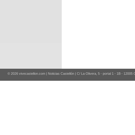
© 2026 vivecastellon.com | Noticias Castellón | C/ La Olivera, 5 - portal 1 - 1B - 12005 