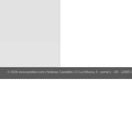
© 2026 vivecastellon.com | Noticias Castellón | C/ La Olivera, 5 - portal 1 - 1B - 12005 