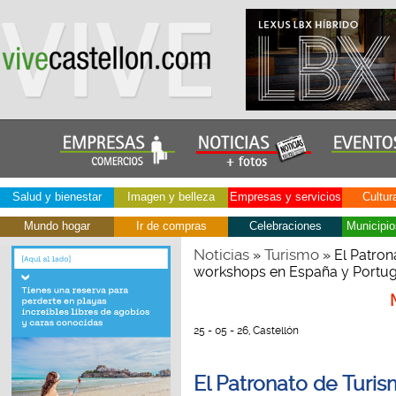
Salud y bienestar
Imagen y belleza
Empresas y servicios
Cultur
Mundo hogar
Ir de compras
Celebraciones
Municipio
Noticias
Turismo
»
» El Patron
workshops en España y Portug
25 - 05 - 26, Castellón
El Patronato de Turis