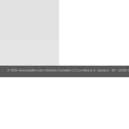
© 2026 vivecastellon.com | Noticias Castellón | C/ La Olivera, 5 - portal 1 - 1B - 12005 