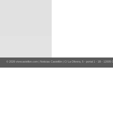
© 2026 vivecastellon.com | Noticias Castellón | C/ La Olivera, 5 - portal 1 - 1B - 12005 