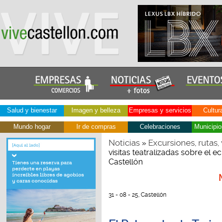
Salud y bienestar
Imagen y belleza
Empresas y servicios
Cultur
Mundo hogar
Ir de compras
Celebraciones
Municipio
Noticias
Excursiones, rutas, 
»
visitas teatralizadas sobre el 
Castellón
31 - 08 - 25, Castellón