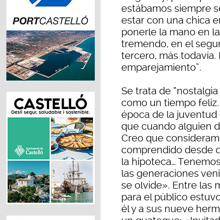
estábamos siempre se
estar con una chica er
ponerle la mano en la
tremendo, en el segun
tercero, más todavía. 
emparejamiento”.
Se trata de “nostalgi
como un tiempo feliz.
época de la juventud 
que cuando alguien di
Creo que consideramo
comprendido desde qu
la hipoteca… Tenemos 
las generaciones veni
se olvide». Entre la
para el público estuv
él y a sus nueve her