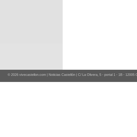
© 2026 vivecastellon.com | Noticias Castellón | C/ La Olivera, 5 - portal 1 - 1B - 12005 