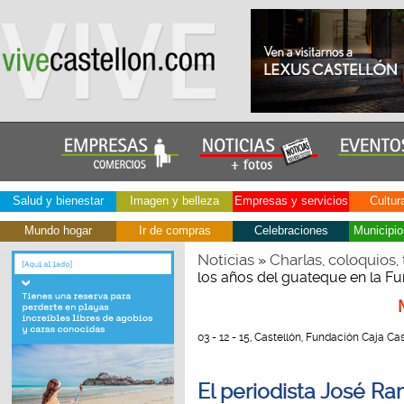
Salud y bienestar
Imagen y belleza
Empresas y servicios
Cultur
Mundo hogar
Ir de compras
Celebraciones
Municipio
Noticias
Charlas, coloquios, 
»
los años del guateque en la Fu
03 - 12 - 15, Castellón, Fundación Caja Ca
El periodista José Ra