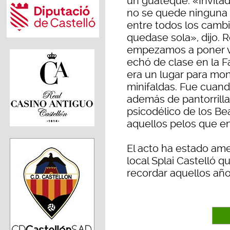
un guateque: «Invita
no se quede ninguna 
entre todos los cambi
quedase sola», dijo.
empezamos a poner v
echó de clase en la F
era un lugar para mont
minifaldas. Fue cuand
además de pantorrillas
psicodélico de los Be
aquellos pelos que e
El acto ha estado am
local Splai Castelló 
recordar aquellos añ