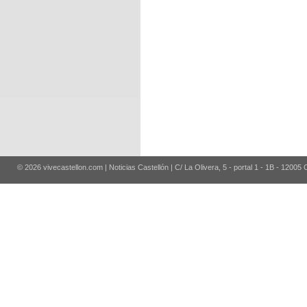
© 2026 vivecastellon.com | Noticias Castellón | C/ La Olivera, 5 - portal 1 - 1B - 12005 