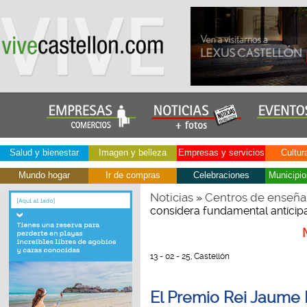
Salud y bienestar
Imagen y belleza
Empresas y servicios
Cultur
Mundo hogar
Ir de compras
Celebraciones
Municipio
Noticias
Centros de enseña
»
considera fundamental anticipa
13 - 02 - 25, Castellón
El Premio Rei Jaume 