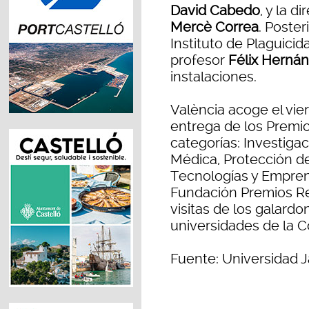
David Cabedo
, y la 
Mercè Correa
. Poste
Instituto de Plaguicid
profesor
Félix Herná
instalaciones.
València acoge el vie
entrega de los Premio
categorías: Investiga
Médica, Protección d
Tecnologías y Empren
Fundación Premios Re
visitas de los galard
universidades de la C
Fuente: Universidad J