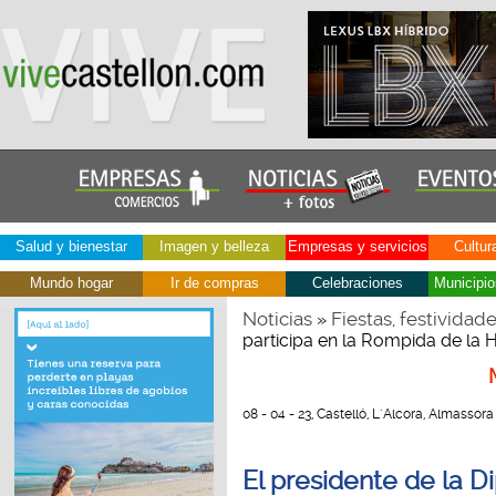
Salud y bienestar
Imagen y belleza
Empresas y servicios
Cultur
Mundo hogar
Ir de compras
Celebraciones
Municipio
Noticias
Fiestas, festividad
»
participa en la Rompida de la 
08 - 04 - 23, Castelló, L´Alcora, Almassora
El presidente de la D