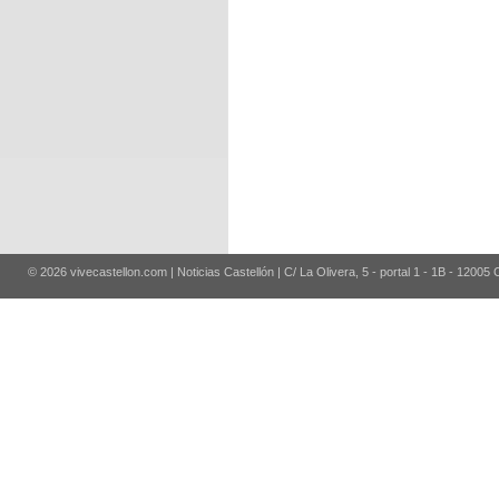
© 2026 vivecastellon.com | Noticias Castellón | C/ La Olivera, 5 - portal 1 - 1B - 12005 