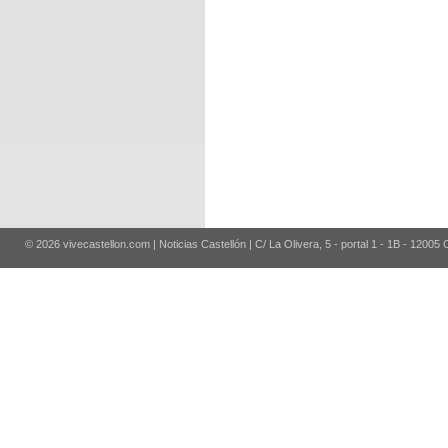
© 2026 vivecastellon.com | Noticias Castellón | C/ La Olivera, 5 - portal 1 - 1B - 12005 