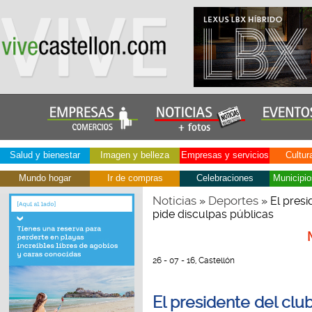
Salud y bienestar
Imagen y belleza
Empresas y servicios
Cultur
Mundo hogar
Ir de compras
Celebraciones
Municipio
Noticias
Deportes
»
» El presi
pide disculpas públicas
26 - 07 - 16, Castellón
El presidente del clu