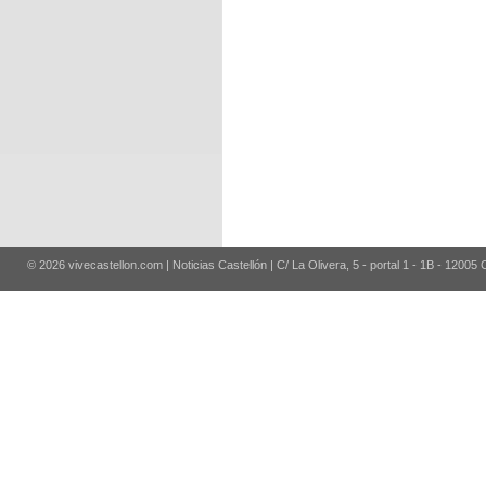
© 2026 vivecastellon.com | Noticias Castellón | C/ La Olivera, 5 - portal 1 - 1B - 12005 