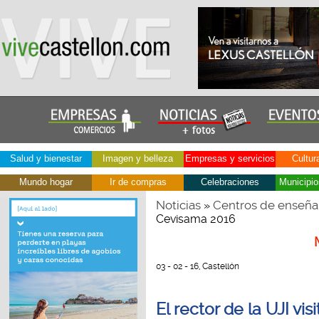
Salud y bienestar
Imagen y belleza
Empresas y servicios
Cultur
Mundo hogar
Ir de compras
Celebraciones
Municipio
Noticias
Centros de enseña
»
Cevisama 2016
03 - 02 - 16, Castellón
El rector de la UJI v