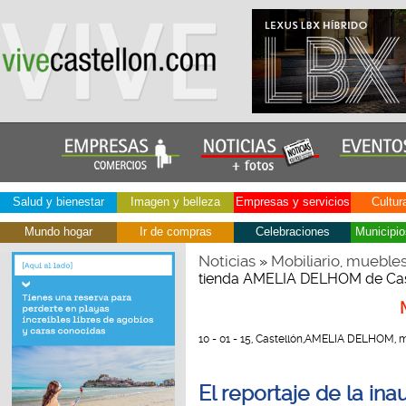
Salud y bienestar
Imagen y belleza
Empresas y servicios
Cultur
Mundo hogar
Ir de compras
Celebraciones
Municipio
Noticias
Mobiliario, mueble
»
tienda AMELIA DELHOM de Cast
10 - 01 - 15, Castellón,AMELIA DELHOM, m
El reportaje de la in