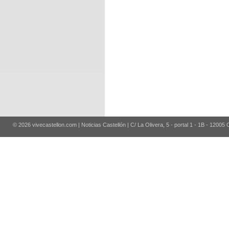
© 2026 vivecastellon.com | Noticias Castellón | C/ La Olivera, 5 - portal 1 - 1B - 12005 