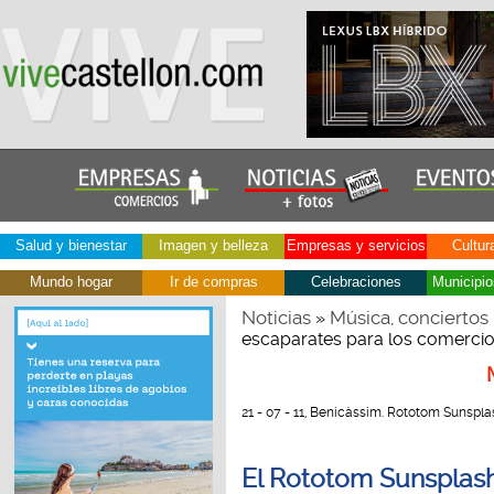
Salud y bienestar
Imagen y belleza
Empresas y servicios
Cultur
Mundo hogar
Ir de compras
Celebraciones
Municipio
Noticias
Música, conciertos
»
escaparates para los comerci
21 - 07 - 11, Benicàssim. Rototom Sunspla
El Rototom Sunsplas