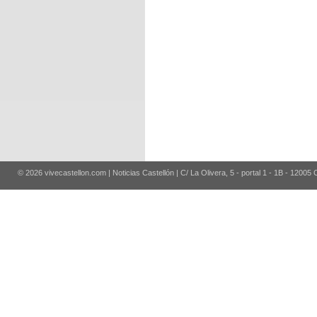
© 2026 vivecastellon.com | Noticias Castellón | C/ La Olivera, 5 - portal 1 - 1B - 12005 