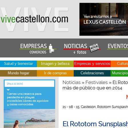
Salud y bienestar
Imagen y belleza
Empresas y servicios
Cultur
Mundo hogar
Ir de compras
Celebraciones
Municipio
Noticias
Festivales
»
» El Roto
más de público que en 2014
21 - 08 - 15, Castellón, Rototom Sunsplas
El Rototom Sunsplash 