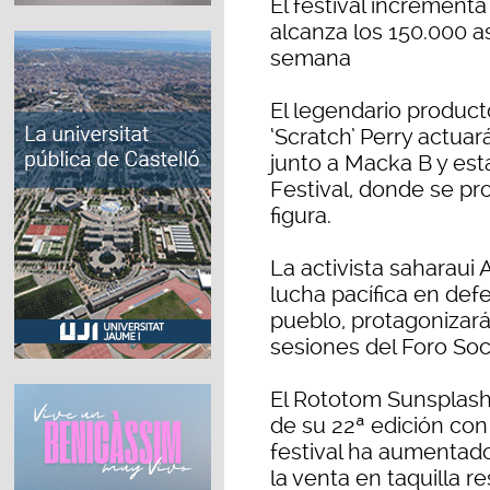
El festival incrementa 
alcanza los 150.000 a
semana
El legendario product
‘Scratch’ Perry actua
junto a Macka B y est
Festival, donde se p
figura.
La activista saharaui
lucha pacífica en de
pueblo, protagonizará
sesiones del Foro Soci
El Rototom Sunsplash 
de su 22ª edición con
festival ha aumentad
la venta en taquilla r