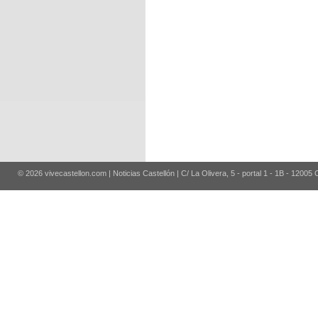
© 2026 vivecastellon.com | Noticias Castellón | C/ La Olivera, 5 - portal 1 - 1B - 12005 