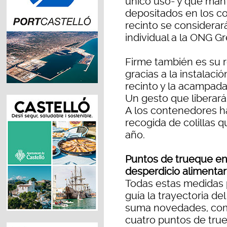
único uso- y que manti
depositados en los co
recinto se considera
individual a la ONG G
Firme también es su ret
gracias a la instalac
recinto y la acampada 
Un gesto que liberará
A los contenedores h
recogida de colillas 
año.
Puntos de trueque en
desperdicio alimentar
Todas estas medidas pe
guía la trayectoria d
suma novedades, como
cuatro puntos de true