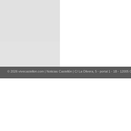
© 2026 vivecastellon.com | Noticias Castellón | C/ La Olivera, 5 - portal 1 - 1B - 12005 