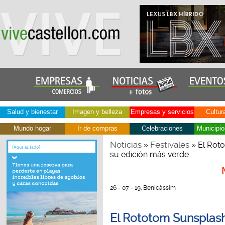
Salud y bienestar
Imagen y belleza
Empresas y servicios
Cultur
Mundo hogar
Ir de compras
Celebraciones
Municipio
Noticias
Festivales
»
» El Roto
su edición más verde
26 - 07 - 19, Benicàssim
El Rototom Sunsplash s