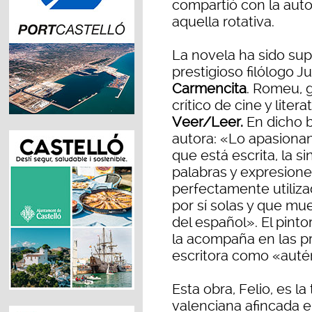
compartió con la aut
aquella rotativa.
La novela ha sido sup
prestigioso filólogo 
Carmencita
. Romeu, g
crítico de cine y liter
Veer/Leer.
En dicho b
autora: «Lo apasionan
que está escrita, la si
palabras y expresione
perfectamente utiliza
por sí solas y que mu
del español». El pinto
la acompaña en las pr
escritora como «autén
Esta obra, Felio, es l
valenciana afincada e