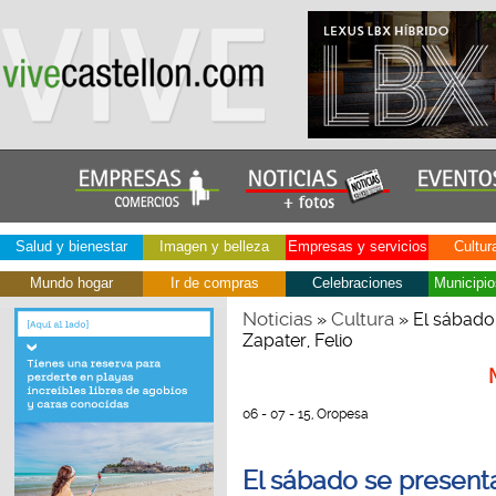
Salud y bienestar
Imagen y belleza
Empresas y servicios
Cultur
Mundo hogar
Ir de compras
Celebraciones
Municipio
Noticias
Cultura
»
» El sábado 
Zapater, Felio
06 - 07 - 15, Oropesa
El sábado se presenta