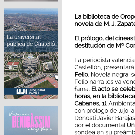
La biblioteca de Orop
novela de M. J. Zapate
El prólogo, del cineas
destitución de Mª C
La periodista valencia
Castellón, presentará
Felio
. Novela negra, 
Felio narra los vaive
fama.
El acto se celeb
horas, en la bibliotec
Cabanes, 1)
. Ambienta
con prólogo de lujo, a
Donosti Javier Baraja
por el documental
Un
sondea en su preámbul