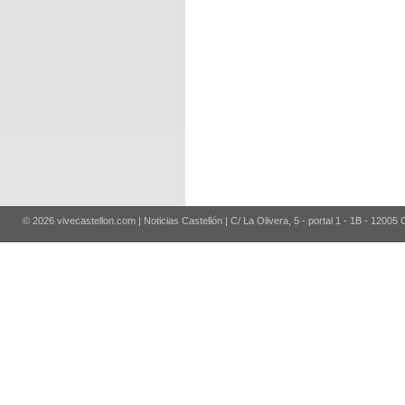
© 2026 vivecastellon.com | Noticias Castellón | C/ La Olivera, 5 - portal 1 - 1B - 12005 