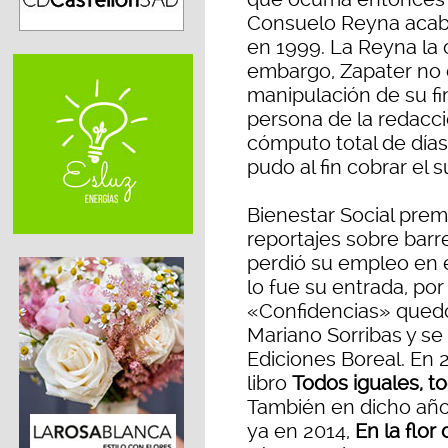
Consuelo Reyna acab
en 1999. La Reyna la c
embargo, Zapater no c
manipulación de su fin
persona de la redacció
cómputo total de días
pudo al fin cobrar el 
Bienestar Social prem
reportajes sobre barre
perdió su empleo en el
lo fue su entrada, po
«Confidencias» quedó 
Mariano Sorribas y se
Ediciones Boreal. En 
libro
Todos iguales, t
También en dicho año
ya en 2014,
En la flor