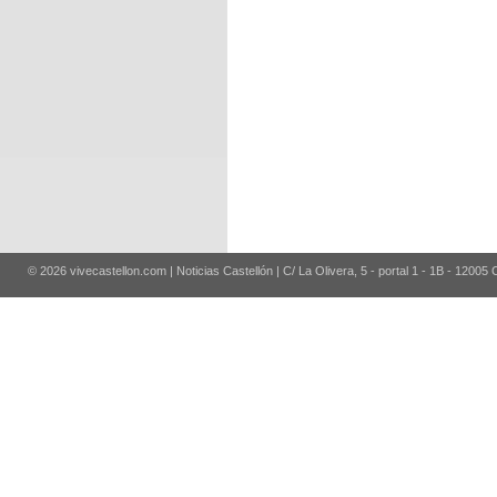
© 2026 vivecastellon.com | Noticias Castellón | C/ La Olivera, 5 - portal 1 - 1B - 12005 