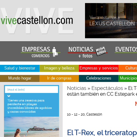
Salud y bienestar
Imagen y belleza
Empresas y servicios
Cultur
Mundo hogar
Ir de compras
Celebraciones
Municipio
Noticias
Espectáculos
»
» El T
están también en CC Estepark 
10 - 12 - 20, Castellón
El T-Rex, el tricerato