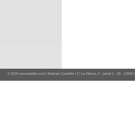
© 2026 vivecastellon.com | Noticias Castellón | C/ La Olivera, 5 - portal 1 - 1B - 12005 