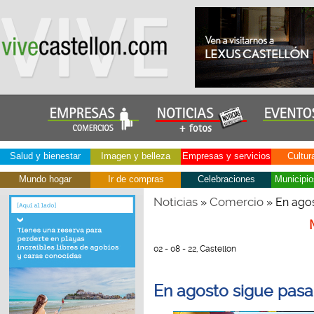
Salud y bienestar
Imagen y belleza
Empresas y servicios
Cultur
Mundo hogar
Ir de compras
Celebraciones
Municipio
Noticias
Comercio
»
» En agos
02 - 08 - 22, Castellon
En agosto sigue pasa