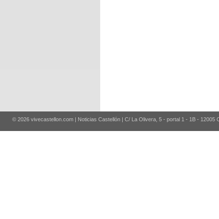
© 2026 vivecastellon.com | Noticias Castellón | C/ La Olivera, 5 - portal 1 - 1B - 12005 