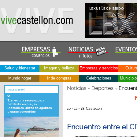
Salud y bienestar
Imagen y belleza
Empresas y servicios
Cultur
Mundo hogar
Ir de compras
Celebraciones
Municipio
Noticias
Deportes
»
» Encuentr
10 - 12 - 18, Castellón
Encuentro entre el CD