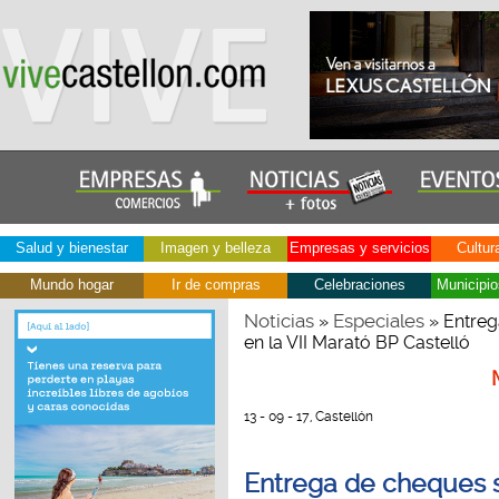
Salud y bienestar
Imagen y belleza
Empresas y servicios
Cultur
Mundo hogar
Ir de compras
Celebraciones
Municipio
Noticias
Especiales
»
» Entreg
en la VII Marató BP Castelló
13 - 09 - 17, Castellón
Entrega de cheques s