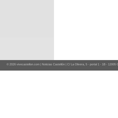
© 2026 vivecastellon.com | Noticias Castellón | C/ La Olivera, 5 - portal 1 - 1B - 12005 