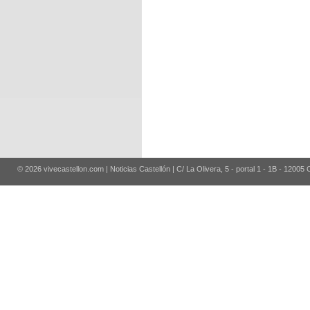
© 2026 vivecastellon.com | Noticias Castellón | C/ La Olivera, 5 - portal 1 - 1B - 12005 