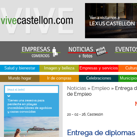
Salud y bienestar
Imagen y belleza
Empresas y servicios
Cultur
Mundo hogar
Ir de compras
Celebraciones
Municipio
Noticias
Empleo
»
» Entrega d
de Empleo
20 - 02 - 26, Castellón
Entrega de diplomas d