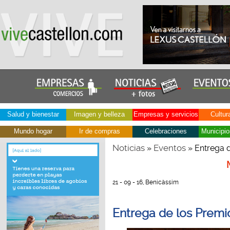
Salud y bienestar
Imagen y belleza
Empresas y servicios
Cultur
Mundo hogar
Ir de compras
Celebraciones
Municipio
Noticias
Eventos
»
» Entrega 
21 - 09 - 16, Benicàssim
Entrega de los Prem