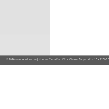
© 2026 vivecastellon.com | Noticias Castellón | C/ La Olivera, 5 - portal 1 - 1B - 12005 