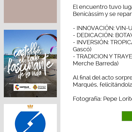
El encuentro tuvo lug
Benicàssim y se repar
- INNOVACIÓN: VIN-UP
- DEDICACIÓN: BOTAVA
- INVERSIÓN: TROPICA
Gascó)
- TRADICION Y TRAYEC
Merche Barreda)
Al final del acto sorp
Marqués, felicitándol
Fotografía: Pepe Lorit