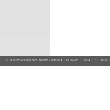
© 2026 vivecastellon.com | Noticias Castellón | C/ La Olivera, 5 - portal 1 - 1B - 12005 