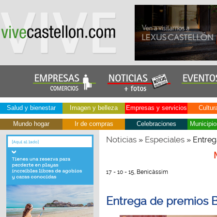
Salud y bienestar
Imagen y belleza
Empresas y servicios
Cultur
Mundo hogar
Ir de compras
Celebraciones
Municipio
Noticias
Especiales
»
» Entreg
17 - 10 - 15, Benicàssim
Entrega de premios 