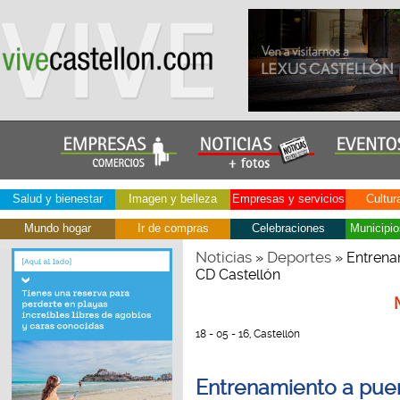
Salud y bienestar
Imagen y belleza
Empresas y servicios
Cultur
Mundo hogar
Ir de compras
Celebraciones
Municipio
Noticias
Deportes
»
» Entrenam
CD Castellón
18 - 05 - 16, Castellón
Entrenamiento a puert