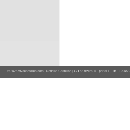
© 2026 vivecastellon.com | Noticias Castellón | C/ La Olivera, 5 - portal 1 - 1B - 12005 