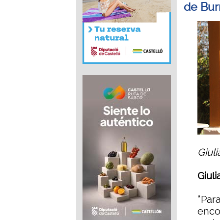
de Bur
Giuli
Giuli
“Par
enco