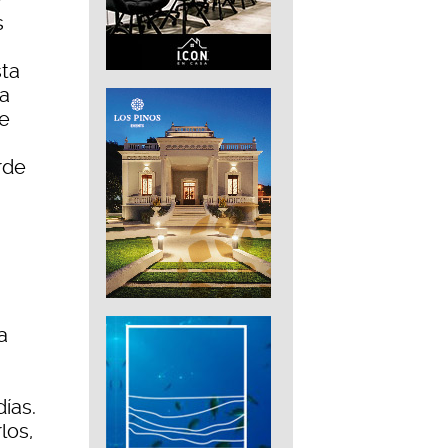
s
sta
na
he
rde
a
ías.
los,