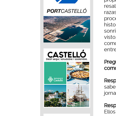
resal
razas
proce
histo
sonri
visto
como
entre
Preg
como
Resp
sabe
jorna
Resp
Ellos