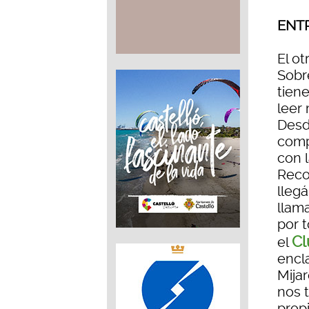
ENTR
El ot
Sobr
tien
leer
Desd
comp
con 
Reco
llegá
llama
por 
Cl
el
encl
Mija
nos t
prop