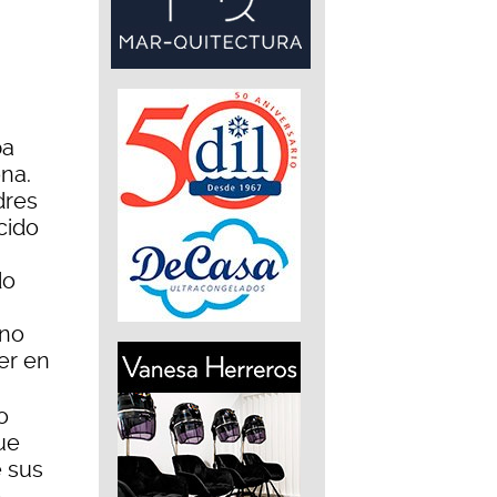
.
ba
na.
dres
cido
do
ino
er en
o
ue
e sus
e