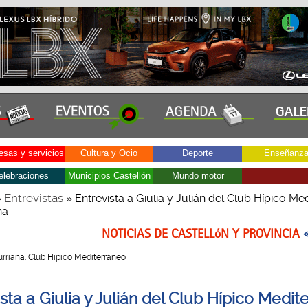
sas y servicios
Cultura y Ocio
Deporte
Enseñanz
elebraciones
Municipios Castellón
Mundo motor
Entrevistas
»
» Entrevista a Giulia y Julián del Club Hípico Me
na
NOTICIAS DE CASTELLóN Y PROVINCIA
 Burriana. Club Hípico Mediterráneo
sta a Giulia y Julián del Club Hípico Medit