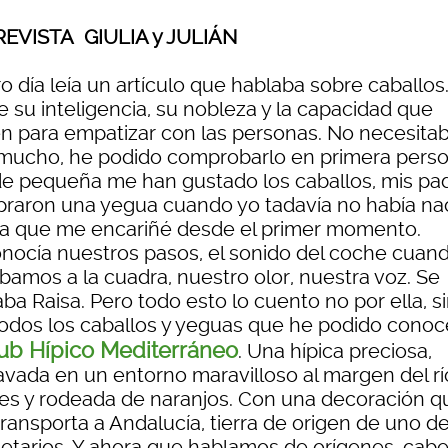
EVISTA GIULIA y
JULIÁN
ro día leía un artículo que hablaba sobre caballos
e su inteligencia, su nobleza y la capacidad que
en para empatizar con las personas. No necesita
 mucho, he podido comprobarlo en primera perso
e pequeña me han gustado los caballos, mis pa
raron una yegua cuando yo tadavía no había na
la que me encariñé desde el primer momento.
nocía nuestros pasos, el sonido del coche cuan
bamos a la cuadra, nuestro olor, nuestra voz. Se
ba Raisa. Pero todo esto lo cuento no por ella, s
todos los caballos y yeguas que he podido conoc
ub Hípico Mediterráneo
. Una hípica preciosa,
avada en un entorno maravilloso al margen del rí
res y rodeada de naranjos. Con una decoración q
ransporta a Andalucía, tierra de origen de uno d
ietarios. Y ahora que hablamos de orígenes, cab