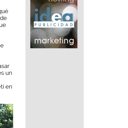
 qué
 de
que
se
asar
es un
tí en