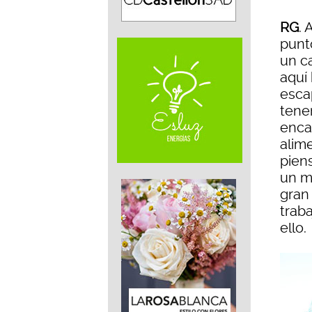
RG
.
punt
un ca
aquí 
esca
tene
encar
alim
pien
un m
gran
trab
ello.