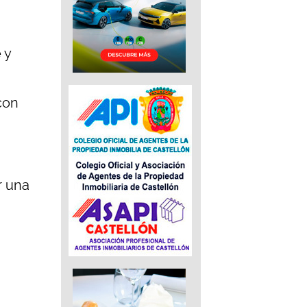
 y
con
r una