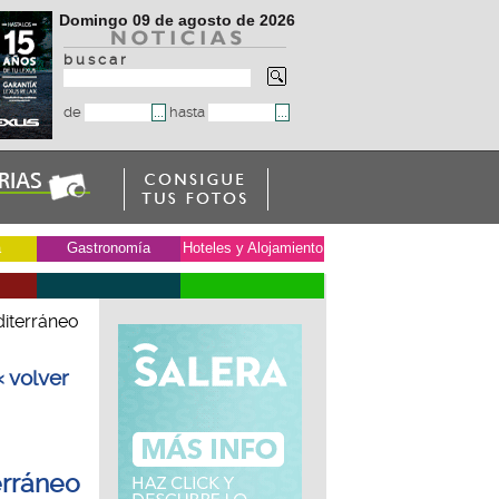
Domingo 09 de agosto de 2026
b u s c a r
de
hasta
a
Gastronomía
Hoteles y Alojamiento
diterráneo
« volver
erráneo