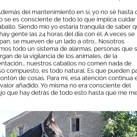
 Además del mantenimiento en sí, yo no sé hasta
o se es consciente de todo lo que implica cuidar
ballo. Siendo mío yo estaría tranquila de saber 
hay gente las 24 horas del día con él. A veces se
pan, se mueven de un lado a otro… Nosotros
mos todo un sistema de alarmas, personas que 
gan de la vigilancia de los animales, de la
entación… nuestros caballos no comen nada de
so compuesto, es todo natural. Es que pueden p
ontón de cosas. Para mi, esa atención continua 
 valor añadido. Yo misma no era consciente del
ajo que hay detrás de todo esto hasta que me me