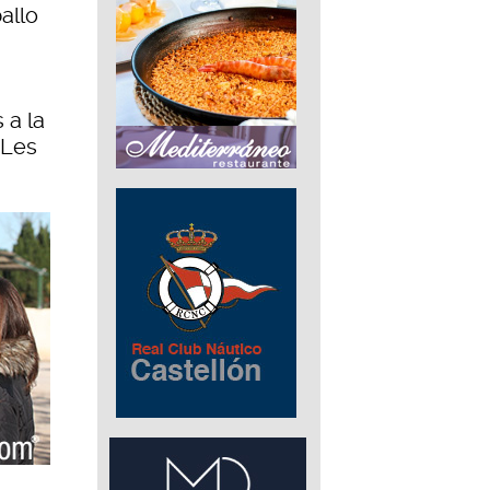
allo
 a la
 Les