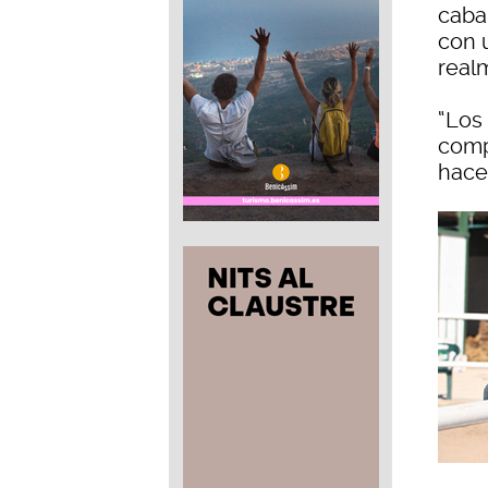
caba
con u
real
“Los
comp
hace