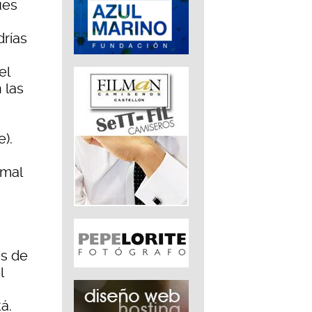
ues
!
drías
el
 las
e).
rmal
es de
l
á.