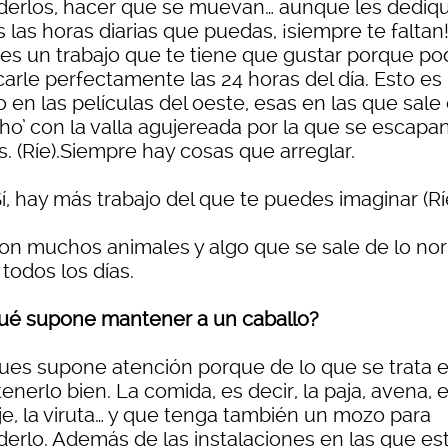
derlos, hacer que se muevan… aunque les dediq
 las horas diarias que puedas, ¡siempre te faltan
 es un trabajo que te tiene que gustar porque po
carle perfectamente las 24 horas del día. Esto es
en las películas del oeste, esas en las que sale 
ho’ con la valla agujereada por la que se escapan
. (Ríe).Siempre hay cosas que arreglar.
Sí, hay más trabajo del que te puedes imaginar (Rí
Son muchos animales y algo que se sale de lo no
todos los días.
Qué supone mantener a un caballo?
Pues supone atención porque de lo que se trata 
nerlo bien. La comida, es decir, la paja, avena, e
je, la viruta… y que tenga también un mozo para
derlo. Además de las instalaciones en las que est