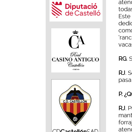
aten
todas
Este
dedi
como 
‘ranc
vacas
RG
. 
RJ
. 
pasa 
P. ¿
RJ
. 
mante
forra
aten