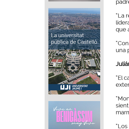
padr
“La 
lide
que 
“Con
una 
Juliá
“El c
exte
“Mon
sien
marm
“Los