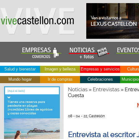
Salud y bienestar
Imagen y belleza
Empresas y servicios
Cultur
Mundo hogar
Ir de compras
Celebraciones
Municipio
Noticias
Entrevistas
»
» Entrev
Cuesta
08 - 04 - 22, Castellón
Entrevista al escrito