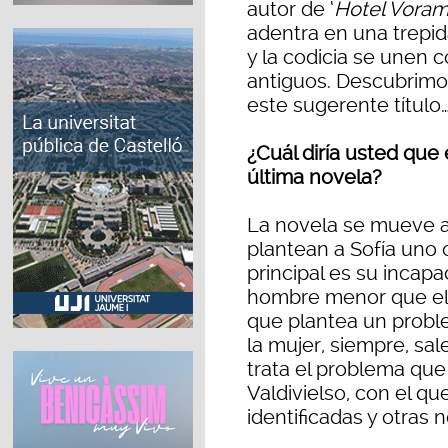
autor de ‘
Hotel Voram
adentra en una trepida
y la codicia se unen c
antiguos. Descubrimo
este sugerente título
¿Cuál diría usted que
última novela?
La novela se mueve a 
plantean a Sofía uno o
principal es su incapa
hombre menor que ella
que plantea un probl
la mujer, siempre, sa
trata el problema que
Valdivielso, con el q
identificadas y otras n