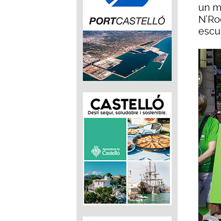
un ma
N’Roc
escu