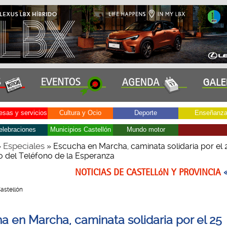
sas y servicios
Cultura y Ocio
Deporte
Enseñanz
elebraciones
Municipios Castellón
Mundo motor
Especiales
»
» Escucha en Marcha, caminata solidaria por el 
io del Teléfono de la Esperanza
NOTICIAS DE CASTELLóN Y PROVINCIA
Castellón
a en Marcha, caminata solidaria por el 25