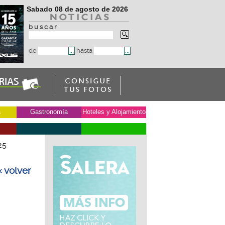
Sabado 08 de agosto de 2026
b u s c a r
de
hasta
a
Gastronomía
Hoteles y Alojamiento
25
« volver