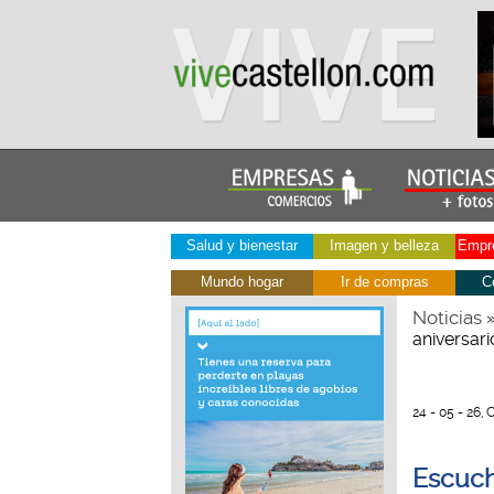
Salud y bienestar
Imagen y belleza
Empre
Mundo hogar
Ir de compras
C
Noticias
aniversar
24 - 05 - 26, 
Escuch