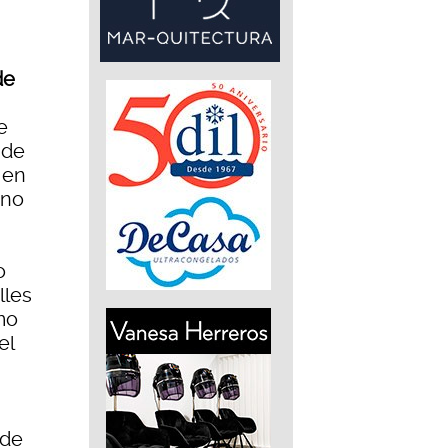
de
e
 de
 en
ono
o
lles
mo
el
 de