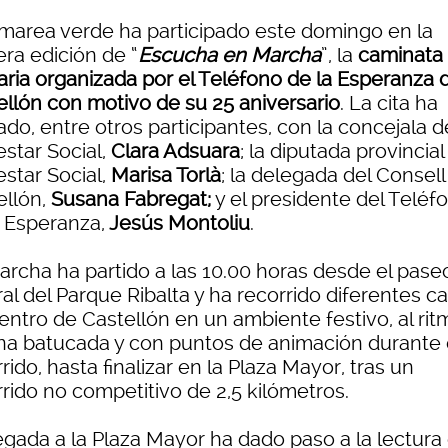
marea verde ha participado este domingo en la
ra edición de “
Escucha en Marcha
”, la
caminata
daria organizada por el Teléfono de la Esperanza 
ellón con motivo de su 25 aniversario
. La cita ha
do, entre otros participantes, con la concejala d
star Social,
Clara Adsuara
; la diputada provincial
estar Social,
Marisa Torlà
; la delegada del Consell
ellón,
Susana Fabregat;
y el presidente del Teléf
a Esperanza,
Jesús Montoliu
.
archa ha partido a las 10.00 horas desde el pase
al del Parque Ribalta y ha recorrido diferentes ca
entro de Castellón en un ambiente festivo, al rit
na batucada y con puntos de animación durante 
rido, hasta finalizar en la Plaza Mayor, tras un
rido no competitivo de 2,5 kilómetros.
legada a la Plaza Mayor ha dado paso a la lectura