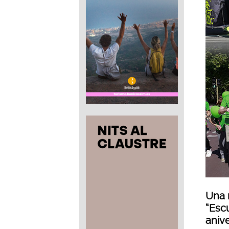
Una 
“Esc
aniv