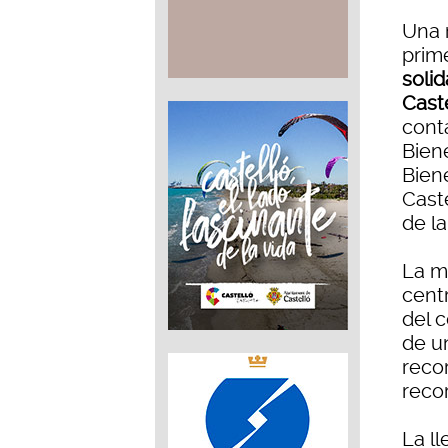
Una 
prime
soli
Cast
conta
Biene
Bien
Cast
de l
La m
centr
del c
de u
recor
recor
La l