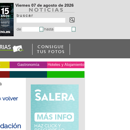
Viernes 07 de agosto de 2026
b u s c a r
de
hasta
a
Gastronomía
Hoteles y Alojamiento
a
« volver
ndación