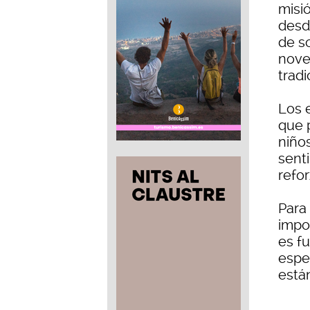
misió
desd
de s
nove
trad
Los 
que p
niño
sent
refo
Para
impo
es f
espe
está