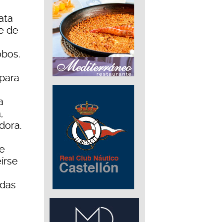
ata
e de
obos.
para
a
,
dora.
te
írse
adas