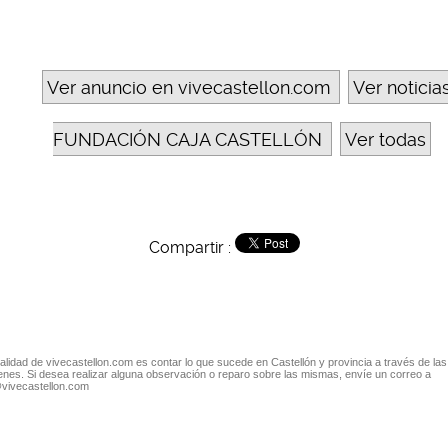
Ver anuncio en vivecastellon.com
Ver noticia
FUNDACIÓN CAJA CASTELLÓN
Ver todas
Compartir :
nalidad de vivecastellon.com es contar lo que sucede en Castellón y provincia a través de las
nes. Si desea realizar alguna observación o reparo sobre las mismas, envíe un correo a
@vivecastellon.com