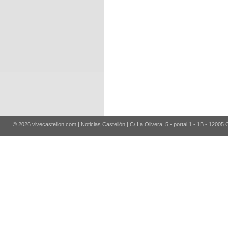
© 2026 vivecastellon.com | Noticias Castellón | C/ La Olivera, 5 - portal 1 - 1B - 12005 