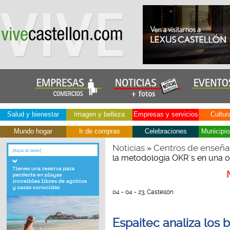
Salud y bienestar
Imagen y belleza
Empresas y servicios
Cultur
Mundo hogar
Ir de compras
Celebraciones
Municipio
Noticias
Centros de enseña
»
la metodología OKR´s en una o
04 - 04 - 23, Castellón
Espaitec analiza los 