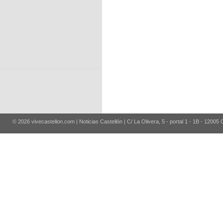
© 2026 vivecastellon.com | Noticias Castellón | C/ La Olivera, 5 - portal 1 - 1B - 12005 