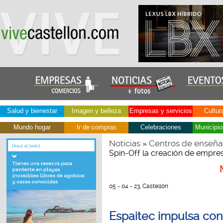
Salud y bienestar
Imagen y belleza
Empresas y servicios
Cultur
Mundo hogar
Ir de compras
Celebraciones
Municipio
Noticias
Centros de enseña
»
Spin-Off la creación de empres
05 - 04 - 23, Castellón
Espaitec impulsa con