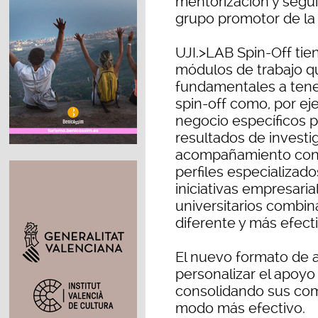
mentorización y segui
grupo promotor de la
UJI.>LAB Spin-Off tie
módulos de trabajo q
fundamentales a tene
spin-off como, por ej
negocio específicos p
resultados de investig
acompañamiento conti
perfiles especializad
iniciativas empresari
universitarios combin
diferente y más efect
El nuevo formato de
personalizar el apoyo
consolidando sus co
modo más efectivo.