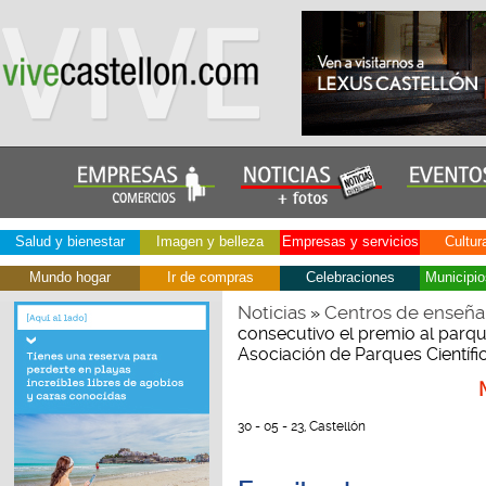
Salud y bienestar
Imagen y belleza
Empresas y servicios
Cultur
Mundo hogar
Ir de compras
Celebraciones
Municipio
Noticias
Centros de enseña
»
consecutivo el premio al parqu
Asociación de Parques Científ
30 - 05 - 23, Castellón