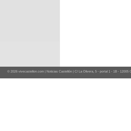
© 2026 vivecastellon.com | Noticias Castellón | C/ La Olivera, 5 - portal 1 - 1B - 12005 