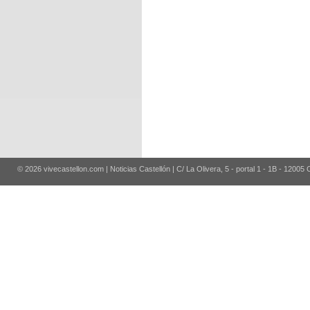
© 2026 vivecastellon.com | Noticias Castellón | C/ La Olivera, 5 - portal 1 - 1B - 12005 