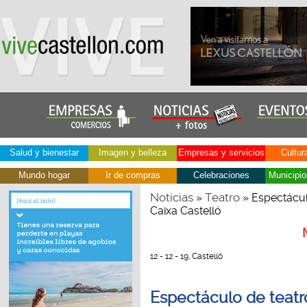
Salud y bienestar
Imagen y belleza
Empresas y servicios
Cultur
Mundo hogar
Ir de compras
Celebraciones
Municipio
Noticias
Teatro
»
» Espectáculo
Caixa Castelló
12 - 12 - 19, Castelló
Espectáculo de teatro