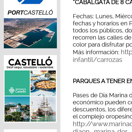
“CABALGATA DE 8 C
Fechas: Lunes, Miérco
fechas y horarios en 
todos los públicos, 
recorren las calles de
color para disfrutar po
htt
Más información:
infantil/carrozas
PARQUES A TENER E
Pases de Día Marina 
económico pueden co
descuentos, los difer
el complejo oropesino
http://www.marina
diaen- marina-dor