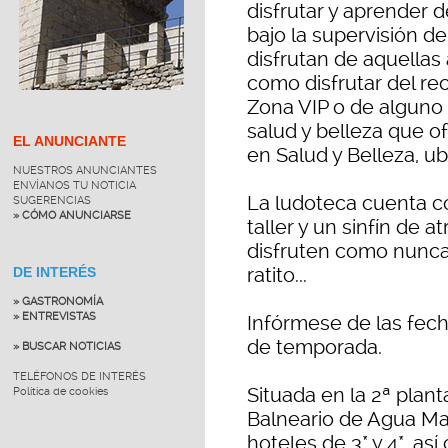
disfrutar y aprender 
bajo la supervisión d
disfrutan de aquellas
como disfrutar del rec
Zona VIP o de alguno 
salud y belleza que o
EL ANUNCIANTE
en Salud y Belleza, ub
NUESTROS ANUNCIANTES
ENVÍANOS TU NOTICIA
La ludoteca cuenta co
SUGERENCIAS
» CÓMO ANUNCIARSE
taller y un sinfín de 
disfruten como nunca 
ratito...
DE INTERÉS
» GASTRONOMÍA
» ENTREVISTAS
Infórmese de las fech
de temporada.
» BUSCAR NOTICIAS
TELÉFONOS DE INTERÉS
Situada en la 2ª planta
Política de cookies
Balneario de Agua Ma
hoteles de 3* y 4*, as