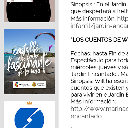
Sinopsis : En el Jardí
que despertará a Ireth
htt
Más información:
infantil/jardin-enc
“LOS CUENTOS DE W
Fechas: hasta Fin de
Espectáculo para todo
miércoles, jueves y sá
Jardin Encantado . Ma
Sinopsis: Will ha escri
cuentos que existen y
para vivir en e Jardí
Más Información:
http://www.marinad
encantado