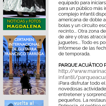
equipado para iniciar
para un público más in
complejo infantil dis
americana de doble al
bolas y un circuito e
recinto... Otra zona d
de aire y otras atrac
juguetes... Todo es 
Infórmese de las fech
de temporada.
PARQUE ACUÁTICO P
http://www.marina
infantil/parqueacua
¡Para disfrutar todo e
novedosas actividades
entretener y sorpren
pequeños. La restaura
Polinesia, el exótico 