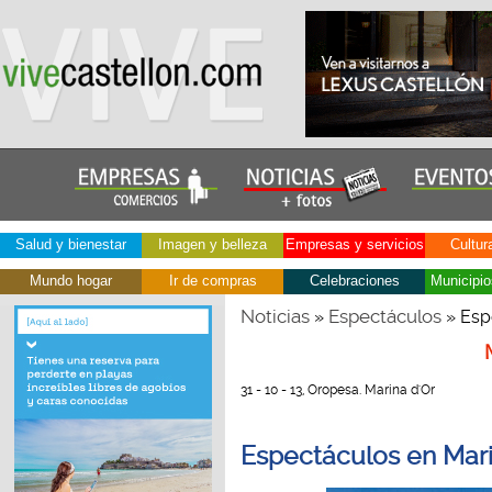
Salud y bienestar
Imagen y belleza
Empresas y servicios
Cultur
Mundo hogar
Ir de compras
Celebraciones
Municipio
Noticias
Espectáculos
»
» Esp
31 - 10 - 13, Oropesa. Marina d'Or
Espectáculos en Mari