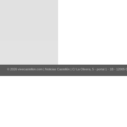
© 2026 vivecastellon.com | Noticias Castellón | C/ La Olivera, 5 - portal 1 - 1B - 12005 