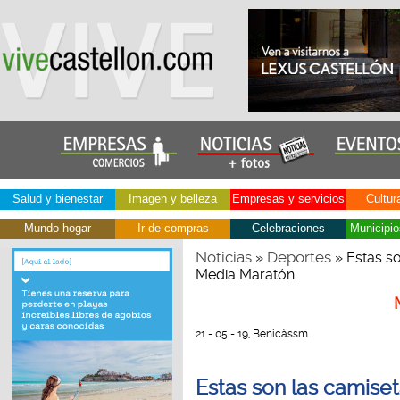
Salud y bienestar
Imagen y belleza
Empresas y servicios
Cultur
Mundo hogar
Ir de compras
Celebraciones
Municipio
Noticias
Deportes
»
» Estas so
Media Maratón
21 - 05 - 19, Benicàssm
Estas son las camiset