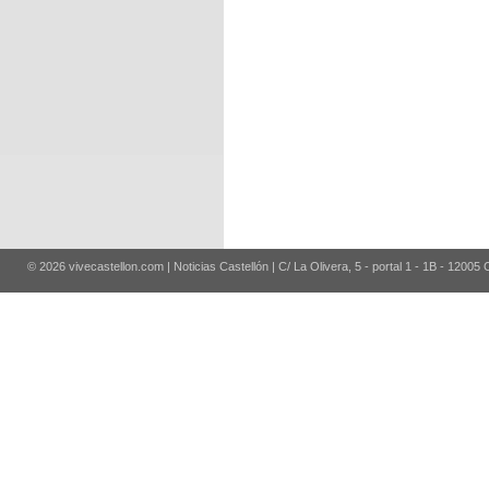
© 2026 vivecastellon.com | Noticias Castellón | C/ La Olivera, 5 - portal 1 - 1B - 12005 