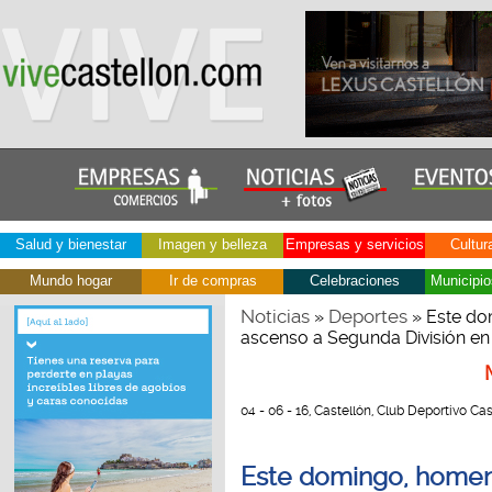
Salud y bienestar
Imagen y belleza
Empresas y servicios
Cultur
Mundo hogar
Ir de compras
Celebraciones
Municipio
Noticias
Deportes
»
» Este dom
ascenso a Segunda División e
04 - 06 - 16, Castellón, Club Deportivo Cast
Este domingo, homenaj