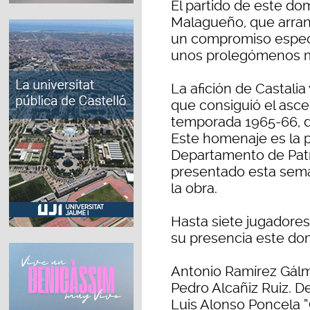
El partido de este dom
Malagueño, que arranca
un compromiso especia
unos prolegómenos m
La afición de Castalia
que consiguió el asce
temporada 1965-66, d
Este homenaje es la 
Departamento de Patr
presentado esta sema
la obra.
Hasta siete jugadores
su presencia este do
Antonio Ramírez Gálme
Pedro Alcañiz Ruiz. De
Luis Alonso Poncela “