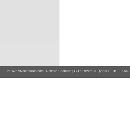
© 2026 vivecastellon.com | Noticias Castellón | C/ La Olivera, 5 - portal 1 - 1B - 12005 