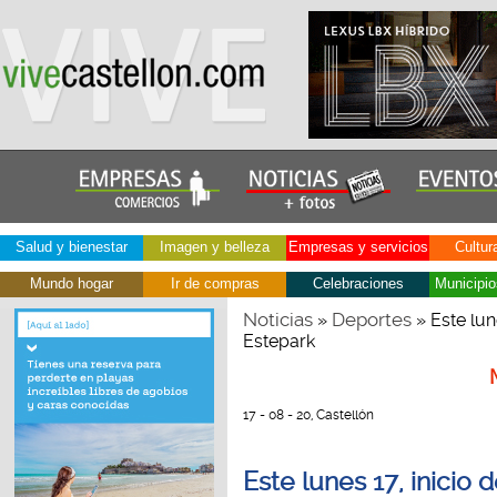
Salud y bienestar
Imagen y belleza
Empresas y servicios
Cultur
Mundo hogar
Ir de compras
Celebraciones
Municipio
Noticias
Deportes
»
» Este lune
Estepark
17 - 08 - 20, Castellón
Este lunes 17, inicio 