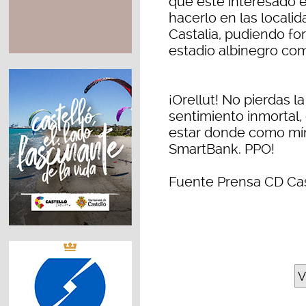
que esté interesado 
hacerlo en las locali
Castalia, pudiendo for
estadio albinegro co
¡Orellut! No pierdas l
sentimiento inmortal,
estar donde como mí
SmartBank. PPO!
Fuente Prensa CD Cas
V