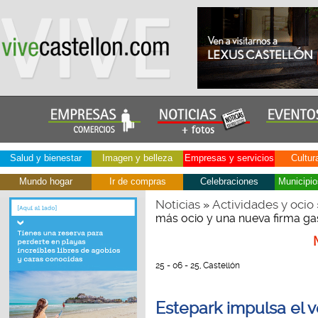
Salud y bienestar
Imagen y belleza
Empresas y servicios
Cultur
Mundo hogar
Ir de compras
Celebraciones
Municipio
Noticias
Actividades y ocio
»
más ocio y una nueva firma g
25 - 06 - 25, Castellón
Estepark impulsa el 