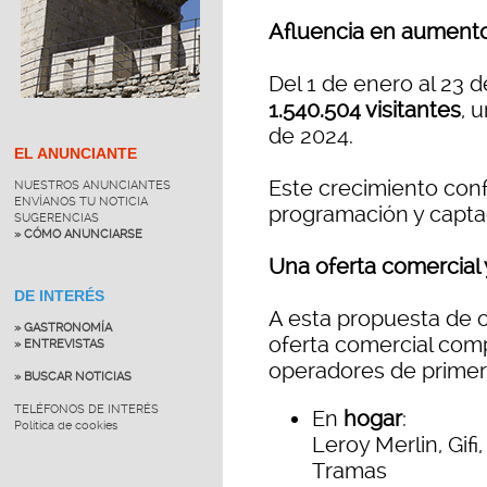
Afluencia en aumento
Del 1 de enero al 23 d
1.540.504 visitantes
, 
de 2024.
EL ANUNCIANTE
Este crecimiento conf
NUESTROS ANUNCIANTES
ENVÍANOS TU NOTICIA
programación y capta
SUGERENCIAS
» CÓMO ANUNCIARSE
Una oferta comercial 
DE INTERÉS
A esta propuesta de 
» GASTRONOMÍA
oferta comercial comp
» ENTREVISTAS
operadores de primer 
» BUSCAR NOTICIAS
TELÉFONOS DE INTERÉS
En
hogar
:
Política de cookies
Leroy Merlin, Gi
Tramas