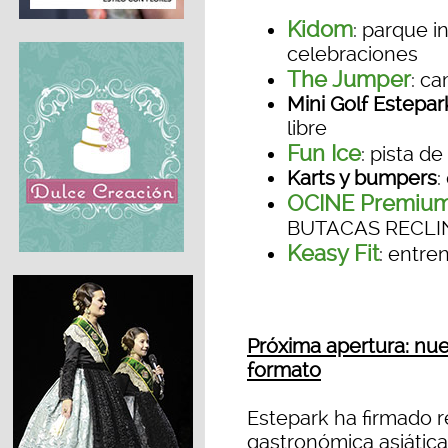
Kidom
: parque in
celebraciones
The Jumper
: ca
Mini Golf Estepar
libre
Fun Ice
: pista de
Karts y bumpers
:
OCINE Premium
BUTACAS RECLIN
Keasy Fit
: entre
Próxima apertura: nue
formato
Estepark ha firmado 
gastronómica asiática