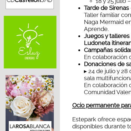
18 y 25 julio
Tarde de Sirenas 
Taller familiar c
Naga Mermaid en P
Aprende.
Juegos y talleres 
Ludoneta itineran
Campañas solidar
En colaboración
Donaciones de s
▸ 24 de julio y 28
sala multifunciona
En colaboración c
Comunidad Valen
Ocio permanente para 
Estepark ofrece espac
disponibles durante t