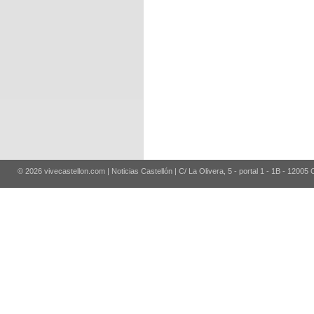
© 2026 vivecastellon.com | Noticias Castellón | C/ La Olivera, 5 - portal 1 - 1B - 12005 