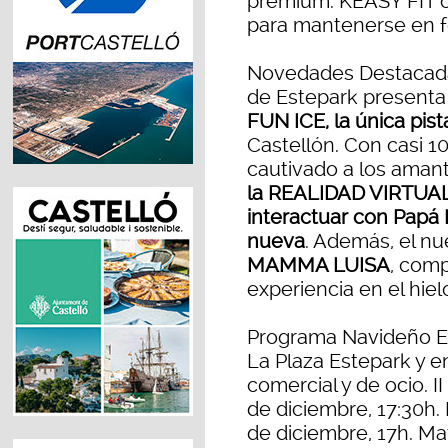
premium. KEASY FIT o
para mantenerse en 
Novedades Destacadas
de Estepark presenta 
FUN ICE, la única pist
Castellón. Con casi 1
cautivado a los amant
la REALIDAD VIRTUAL,
interactuar con Pap
nueva
. Además, el n
MAMMA LUISA
, com
experiencia en el hiel
Programa Navideño E
La Plaza Estepark y e
comercial y de ocio. II
de diciembre, 17:30h. 
de diciembre, 17h. Ma