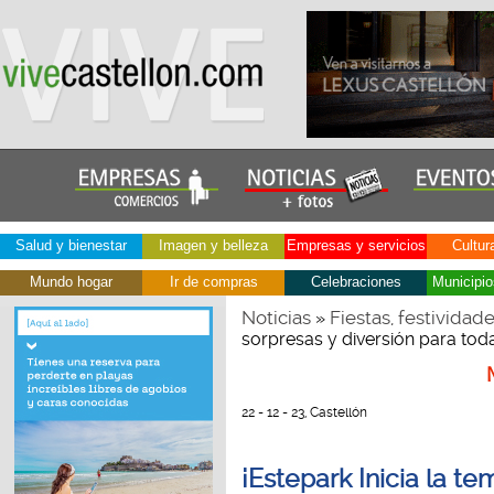
Salud y bienestar
Imagen y belleza
Empresas y servicios
Cultur
Mundo hogar
Ir de compras
Celebraciones
Municipio
Noticias
Fiestas, festividad
»
sorpresas y diversión para toda 
22 - 12 - 23, Castellón
¡Estepark Inicia la t