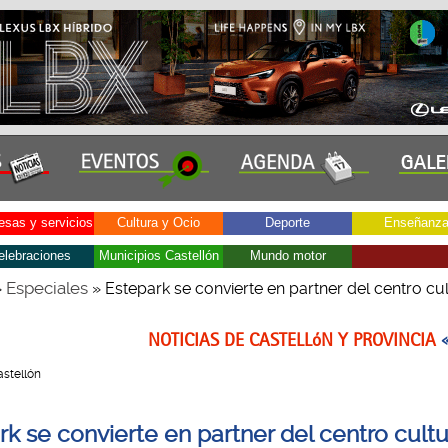
sas y servicios
Cultura y Ocio
Deporte
Enseñanz
elebraciones
Municipios Castellón
Mundo motor
Especiales
»
» Estepark se convierte en partner del centro cul
NOTICIAS DE CASTELLóN Y PROVINCIA
Castellón
k se convierte en partner del centro cultu