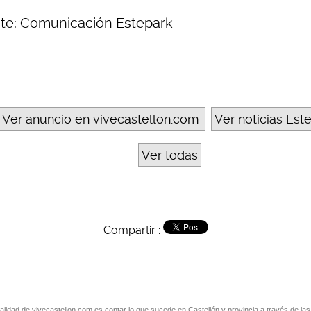
te: Comunicación Estepark
Ver anuncio en vivecastellon.com
Ver noticias Est
Ver todas
Compartir :
nalidad de vivecastellon.com es contar lo que sucede en Castellón y provincia a través de las