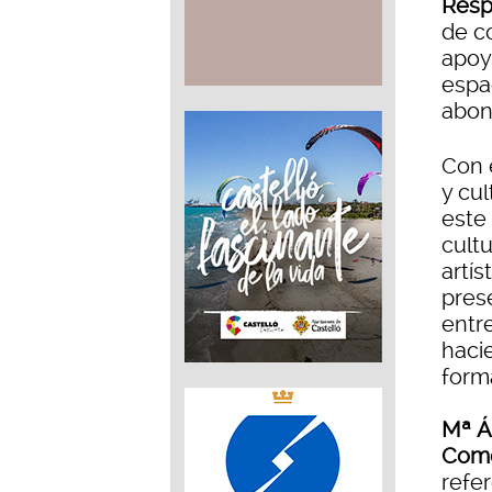
Resp
de co
apoyo
espac
abon
Con 
y cul
este 
cult
artí
pres
entr
haci
form
Mª Á
Come
refe