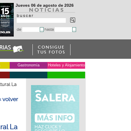
Jueves 06 de agosto de 2026
b u s c a r
de
hasta
a
Gastronomía
Hoteles y Alojamiento
tural La
« volver
ral La