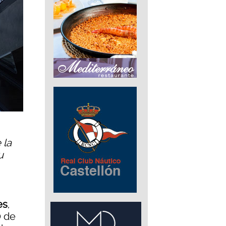
 la
u
es
,
O de