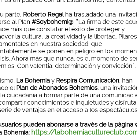
su parte,
Roberto Regal
ha trasladado una invitac
rse al Plan
#Soybohemi@
: “La firma de este ac
ace más que constatar el éxito de proteger y
ver la cultura, la creatividad y la libertad. Pilares
amentales en nuestra sociedad, que
ntablemente se ponen en peligro en los momen
risis. Ahora más que nunca, es el momento de se
mios. Con valentía, determinación y convicción”.
ismo,
La Bohemia
y
Respira Comunicación
, han
ado el
Plan de Abonados Bohemios
, una invitació
 la ciudadanía a formar parte de una comunidad 
compartir conocimientos e inquietudes y disfruta
serie de ventajas en el acceso a los espectáculos
usuarios pueden abonarse a través de la página
https://labohemiacultureclub.co
a Bohemia: