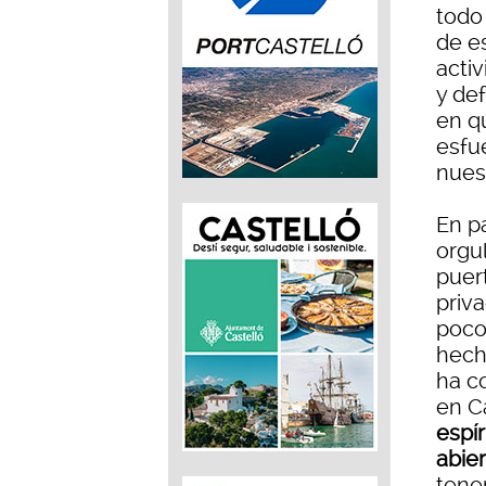
todo
de es
acti
y de
en q
esfue
nues
En p
orgul
puer
priv
poco
hech
ha c
en Ca
espír
abie
tene