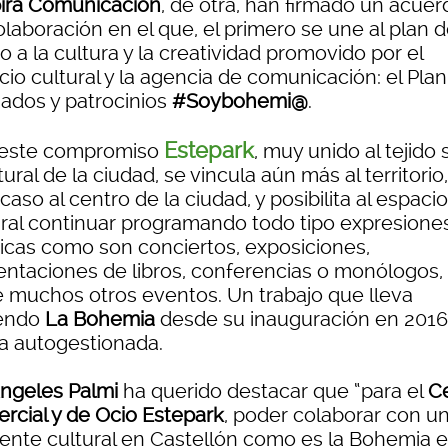
ira Comunicación
, de otra, han firmado un acuer
laboración en el que, el primero se une al plan 
 a la cultura y la creatividad promovido por el
io cultural y la agencia de comunicación: el Pla
ados y patrocinios
#Soybohemi@
.
Estepark
este compromiso
, muy unido al tejido 
tural de la ciudad, se vincula aún más al territorio
caso al centro de la ciudad, y posibilita al espacio
ural continuar programando todo tipo expresione
sticas como son conciertos, exposiciones,
entaciones de libros, conferencias o monólogos,
e muchos otros eventos. Un trabajo que lleva
endo
La Bohemia
desde su inauguración en 2016
a autogestionada.
ngeles Palmi
ha querido destacar que “para el
C
rcial y de Ocio Estepark
, poder colaborar con u
rente cultural en Castellón como es la Bohemia 