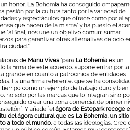
 un honor. La Bohemia ha conseguido empaparn
a pasión por la cultura tanto por la variedad de
vidades y espectáculos que ofrece como por el 
fensa que hacen de la misma" y ha puesto el ace
ue "al final, nos une un objetivo común: sumar
rzos para garantizar otras alternativas de ocio e
tra ciudad.”
alabras de
Manu Vives
"para
La Bohemia
es un
lo la firma de este acuerdo, supone entrar por la
ta grande en cuanto a patrocinios de entidades
adas. Es una firma referente, que se ha consolida
 tiempo como un ejemplo de trabajo duro y bien
o, no solo por las marcas que lo integran sino p
onseguido crear una zona comercial de primer ni
stellón". Y añade "el
ágora de Estepark recoge e
itu del ágora cultural que es La Bohemia, un sitio
rto a todo el mundo
, a todas las ideologías. Creo
mos un público común. Estamos muy contentos"