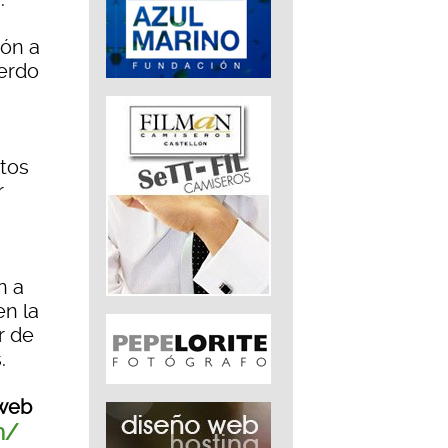
ión a
uerdo
tos
r
n a
en la
r de
.
 web
m/