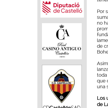
Por 
suma
no h
promo
fund
lame
de c
Bohe
Asim
lanz
toda
que 
una 
Los 
de L