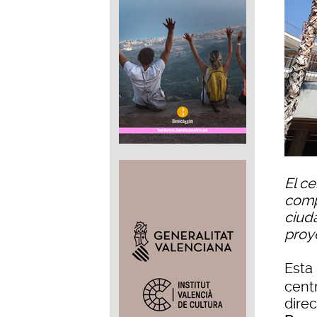
El c
compr
ciud
proy
Esta
cent
dire