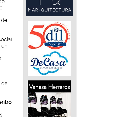
do
de
n de
social
, en
s
 de
entro
n
es