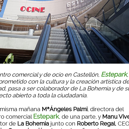
Estepark
entro comercial y de ocio en Castellón,
,
ometido con la cultura y la creación artística de
ad, pasa a ser colaborador de La Bohemia y de s
ecto abierto a toda la ciudadanía.
 misma mañana
MªÁngeles Palmi
, directora del
Estepark
ro comercial
, de una parte, y
Manu Viv
ctor de
La Bohemia
junto con
Roberto Regal
, CE