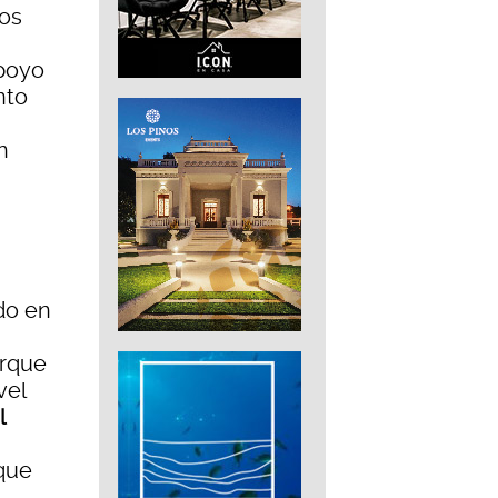
os
apoyo
nto
n
do en
orque
vel
l
 que
.