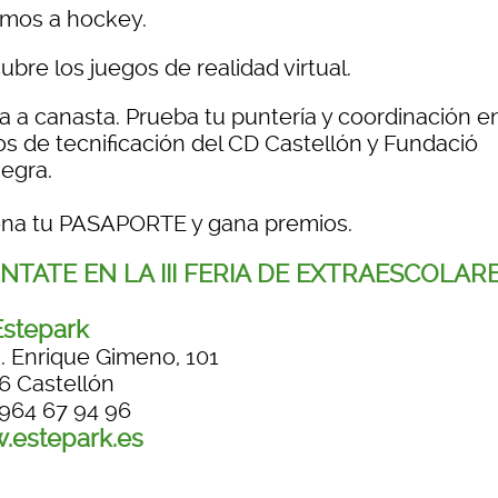
mos a hockey.
bre los juegos de realidad virtual.
a a canasta.
Prueba tu punter
í
a y coordinaci
ó
n e
s de tecnificaci
ó
n del CD Castell
ó
n y Fundaci
ó
negra.
ena tu PASAPORTE y gana premios.
NTATE EN LA III FERIA DE EXTRAESCOLAR
stepark
. Enrique Gimeno, 101
6 Castellón
 964 67 94 96
.estepark.es