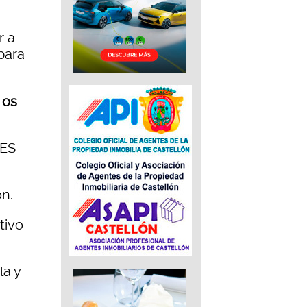
r a
para
 os
RES
ó
n.
tivo
la y