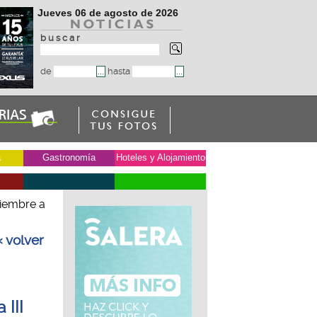
Jueves 06 de agosto de 2026
b u s c a r
de
hasta
a
Gastronomía
Hoteles y Alojamiento
tiembre a
« volver
 III