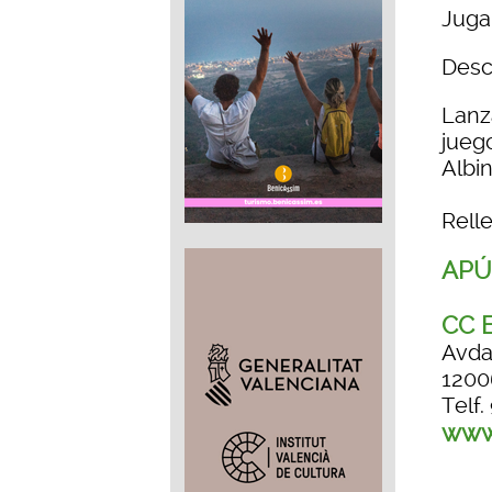
Juga
Descu
Lanz
juego
Albi
Rell
APÚ
CC E
Avda
1200
Telf.
www