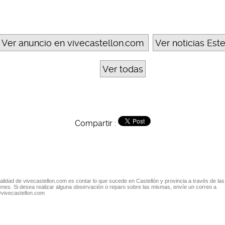
Ver anuncio en vivecastellon.com
Ver noticias Est
Ver todas
Compartir :
nalidad de vivecastellon.com es contar lo que sucede en Castellón y provincia a través de las
nes. Si desea realizar alguna observación o reparo sobre las mismas, envíe un correo a
@vivecastellon.com