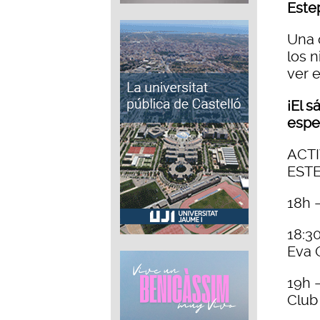
Este
Una 
los n
ver e
¡El s
espe
ACTI
EST
18h
18:3
Eva 
19h
Club