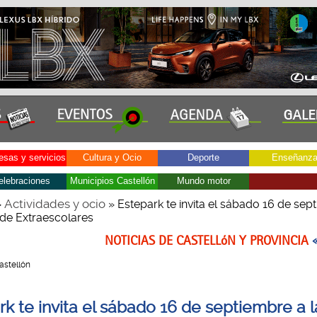
sas y servicios
Cultura y Ocio
Deporte
Enseñanz
elebraciones
Municipios Castellón
Mundo motor
Actividades y ocio
»
» Estepark te invita el sábado 16 de sep
ia de Extraescolares
NOTICIAS DE CASTELLóN Y PROVINCIA
Castellón
k te invita el sábado 16 de septiembre a la