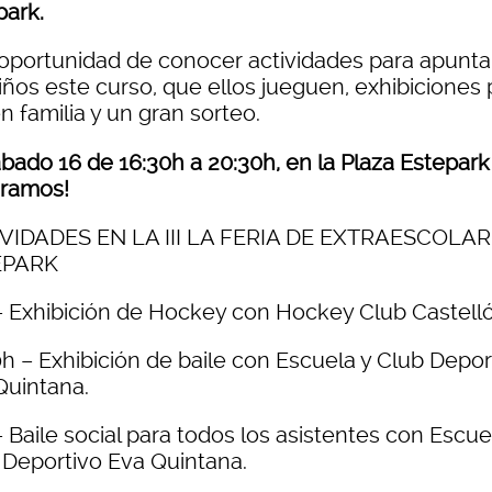
park.
oportunidad de conocer actividades para apunta
iños este curso, que ellos jueguen, exhibiciones 
n familia y un gran sorteo.
ábado 16 de 16:30h a 20:30h, en la Plaza Estepark
ramos!
VIDADES EN LA III LA FERIA DE EXTRAESCOLA
EPARK
–
Exhibici
ó
n de Hockey con Hockey Club Castell
0h
–
Exhibici
ó
n de baile con Escuela y Club Depor
Quintana.
–
Baile social para todos los asistentes con Escue
 Deportivo Eva Quintana.