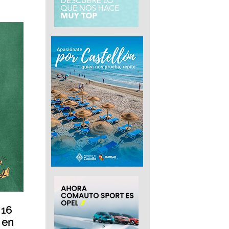
 16
s en