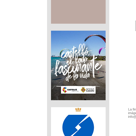
La fi
imáge
info