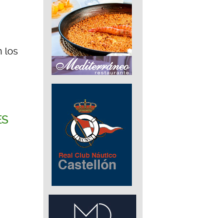
n los
ES