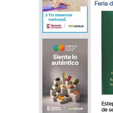
Feria 
Este
de se