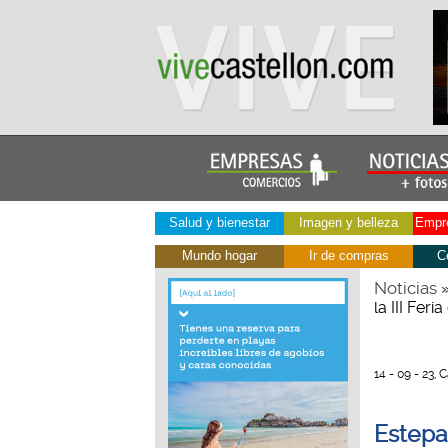
Salud y bienestar
Imagen y belleza
Empre
Mundo hogar
Ir de compras
C
Noticias
la III Fer
14 - 09 - 23, 
Estepar