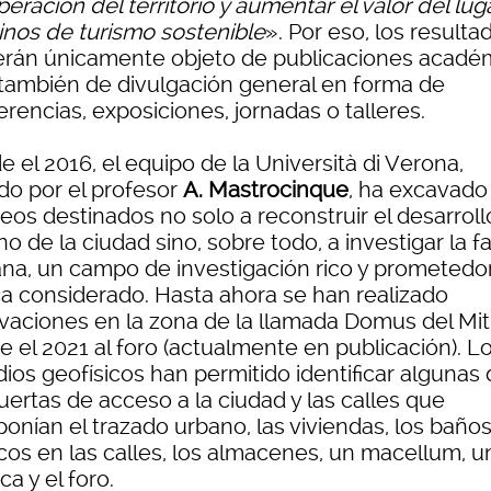
eración del territorio y aumentar el valor del lug
inos de turismo sostenible
». Por eso, los resulta
erán únicamente objeto de publicaciones acadé
 también de divulgación general en forma de
rencias, exposiciones, jornadas o talleres.
 el 2016, el equipo de la Università di Verona,
ido por el profesor
A. Mastrocinque
, ha excavado
eos destinados no solo a reconstruir el desarroll
o de la ciudad sino, sobre todo, a investigar la f
na, un campo de investigación rico y prometedor
a considerado. Hasta ahora se han realizado
vaciones en la zona de la llamada Domus del Mit
 el 2021 al foro (actualmente en publicación). L
ios geofísicos han permitido identificar algunas
uertas de acceso a la ciudad y las calles que
nían el trazado urbano, las viviendas, los baños
icos en las calles, los almacenes, un macellum, u
ica y el foro.