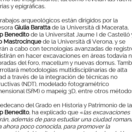
arias y epigráficas.
rabajos arqueológicos están dirigidos por la
esora
Giulia Baratta
de la Università di Macerata,
p Benedito
de la Universitat Jaume I de Castelló 
lio Mastrocinque
de la Università di Verona, y se
arán a cabo con tecnologías avanzadas de registr
istirán en hacer excavaciones en áreas todavía 
oradas del foro, macellum y nuevas domus. Tamb
rollará metodologías multidisciplinarias de alta
ad a través de la integración de técnicas no
ructivas (NDT), modelado fotogramétrico
imensional (SfM) o mapeig 3D, entre otros método
cedecano del Grado en Historia y Patrimonio de la
p Benedito
, ha explicado que «
las excavaciones
irán, además de para estudiar una ciudad roman
a ahora poco conocida, para promover la