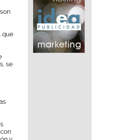
 son
, que
e
s, se
las
es
 con
ión y