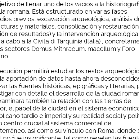
jetivo de llenar uno de los vacíos a la historiograf
alia romana. Está estructurado en varias fases
dios previos, excavación arqueológica, análisis d
cturas y materiales, consolidación y restauración
ión de resultados) y la intervención arqueológica
 a cabo a la Civita di Tarquinia (Italia) , concretam
os sectores Domus Mithraeum, macellum y Foro
no.
jecución permitirá estudiar los restos arqueológi
 la aportación de datos hasta ahora desconocidos
zar las fuentes históricas, epigráficas y literarias,
tigar con detalle el desarrollo de la ciudad roma
aminará también la relación con las tierras de
ior, el papel de la ciudad en el sistema económic
licano tardío e imperial y su realidad social y polí
 centro crucial al sistema comercial del
terráneo, así como su vínculo con Roma, donde 
 no fue insignificante, tal como revelan las fuen