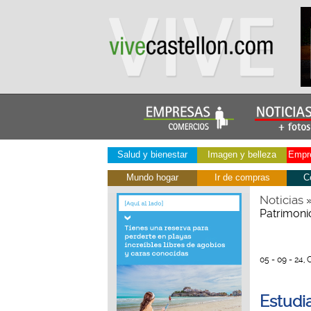
Salud y bienestar
Imagen y belleza
Empre
Mundo hogar
Ir de compras
C
Noticias
Patrimonio
05 - 09 - 24, 
Estudi