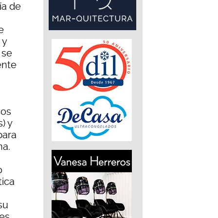
ía de
e
 y
 se
ente
cos
) y
 para
na.
o
tica
su
tes