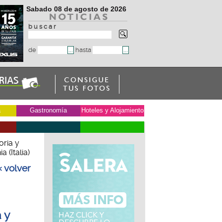
Sabado 08 de agosto de 2026
b u s c a r
de
hasta
a
Gastronomía
Hoteles y Alojamiento
oria y
 (Italia)
« volver
 y