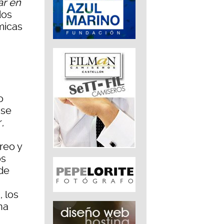
ar en
dos
micas
o
ase
,
reo y
os
 de
, los
na