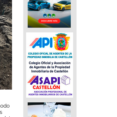
todo
s