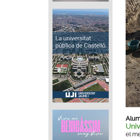
Alum
Univ
el m