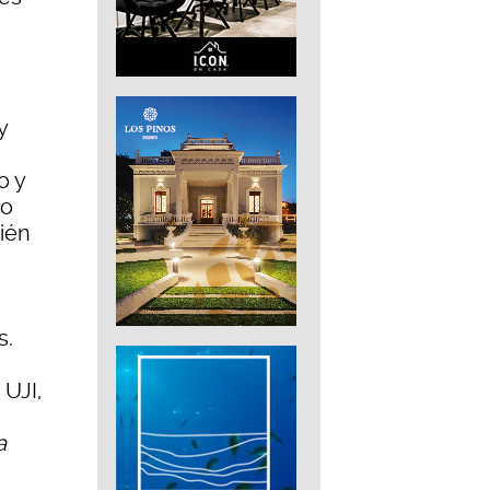
y
o y
no
ién
s.
 UJI,
a