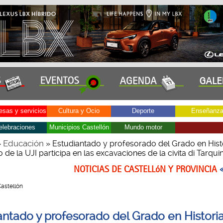
sas y servicios
Cultura y Ocio
Deporte
Enseñanz
elebraciones
Municipios Castellón
Mundo motor
Educación
»
» Estudiantado y profesorado del Grado en Hist
 de la UJI participa en las excavaciones de la civita di Tarquinia
NOTICIAS DE CASTELLóN Y PROVINCIA
Castellón
antado y profesorado del Grado en Historia