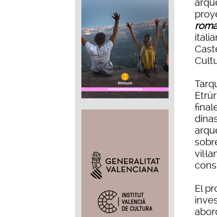
arqu
proy
rom
itali
Cast
Cultu
Tarqu
Etrú
final
dinas
arqu
sobr
vil·l
cons
El pr
inve
abor