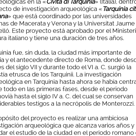
eológicas en la «
Civita di Tarquinia
» (Italia), dentr
ecto de investigación arqueológica «
Tarquinia cit
ana
» que está coordinado por las universidades
anas de Macerata y Verona y la Universitat Jaume 
elló. Este proyecto está aprobado por el Minister
ra italiano y tiene una duración de tres años.
inia fue, sin duda, la ciudad más importante de
ria y el antecedente directo de Roma, donde des
es del siglo VII y durante todo el VI a. C. surgió la
tía etrusca de los Tarquinii. La investigación
eológica en Tarquinia hasta ahora se había centr
e todo en las primeras fases, desde el periodo
anovià hasta el siglo IV a. C. del cual se conservan
iderables testigos a la necrópolis de Monterozzi.
opósito del proyecto es realizar una ambiciosa
stigación arqueológica que alcanza varios años y
dar el estudio de la ciudad en el periodo romano