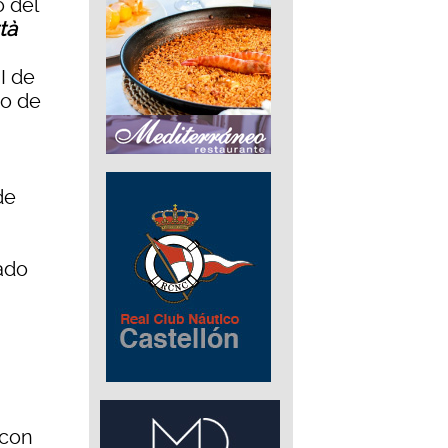
o del
tà
I de
io de
de
ado
 con