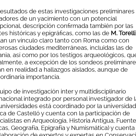
resultados de estas investigaciones preliminares
cadores de un yacimiento con un potencial
pcional, descripción confirmada también por las
es históricas y epigráficas, como las de
M. Torelli
lan un vínculo claro tanto con Roma como con
rosas ciudades mediterráneas, incluidas las de
ania, así como por los testigos arqueológicos, qu
almente, a excepción de los sondeos preliminare
an en realidad a hallazgos aislados, aunque de
ordinaria importancia.
uipo de investigación inter y multidisciplinario
nacional integrado por personal investigador de 
 universidades está coordinado por la universidad
ca de Castelló y cuenta con la participación de
ialistas en Arqueología, Historia Antigua, Fuent
cas, Geografía, Epigrafía y Numismática) y cuenta
olaboración de expertos y expertas en Conservac