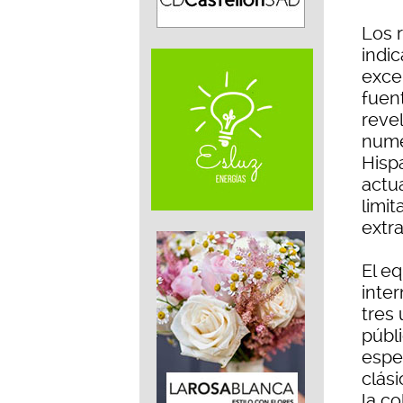
Los 
indi
exce
fuent
reve
nume
Hisp
actu
limit
extra
El eq
inter
tres
públi
espec
clási
la c