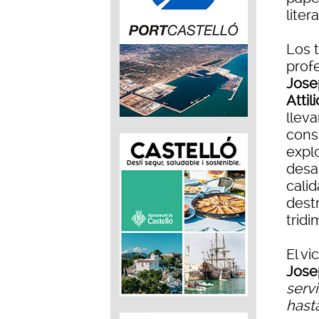
liter
Los t
prof
Jose
Atti
llev
cons
expl
desar
calid
dest
trid
El vi
Jose
serv
hast