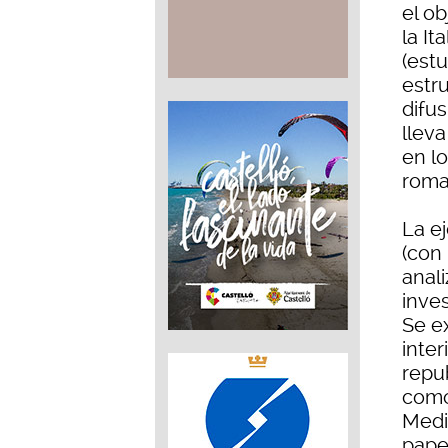
el ob
la It
(estu
estru
difus
lleva
en l
roma
La e
(con
anali
inves
Se ex
inter
repub
como
Medi
papel