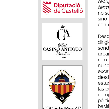
recup
térm
no s
sino
confe
Desde
dirig
sond
urban
roma
nunc
exca
desde
estud
las p
compo
pórt
basíl