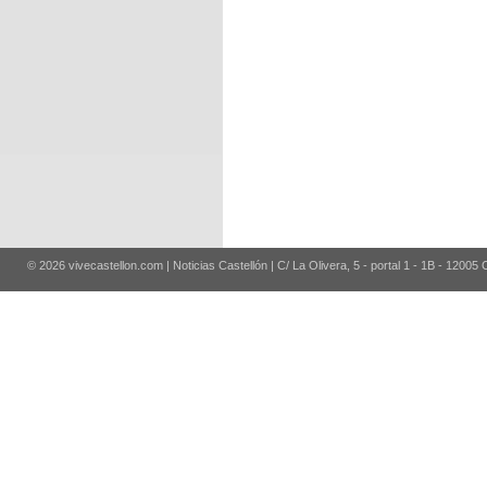
© 2026 vivecastellon.com | Noticias Castellón | C/ La Olivera, 5 - portal 1 - 1B - 12005 