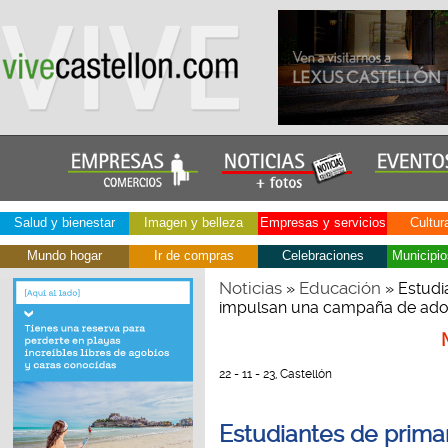
Salud y bienestar
Imagen y belleza
Empresas y servicios
Cultur
Mundo hogar
Ir de compras
Celebraciones
Municipio
Noticias
Educación
»
» Estudi
impulsan una campaña de ado
22 - 11 - 23, Castellón
Estudiantes de primar