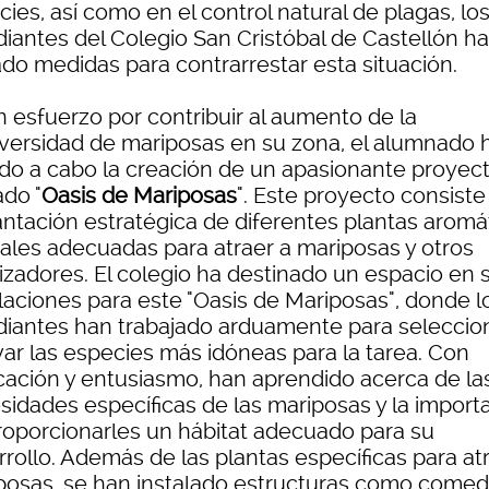
ies, así como en el control natural de plagas, lo
diantes del Colegio San Cristóbal de Castellón h
do medidas para contrarrestar esta situación.
n esfuerzo por contribuir al aumento de la
iversidad de mariposas en su zona, el alumnado 
ado a cabo la creación de un apasionante proyec
ado "
Oasis de Mariposas
". Este proyecto consiste
lantación estratégica de diferentes plantas aromá
orales adecuadas para atraer a mariposas y otros
nizadores. El colegio ha destinado un espacio en 
alaciones para este "Oasis de Mariposas", donde l
diantes han trabajado arduamente para seleccion
var las especies más idóneas para la tarea. Con
cación y entusiasmo, han aprendido acerca de la
sidades específicas de las mariposas y la import
roporcionarles un hábitat adecuado para su
rrollo. Además de las plantas específicas para at
posas, se han instalado estructuras como come