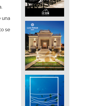
a.
e una
to se