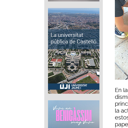
En l
dism
prin
la a
estos
pape