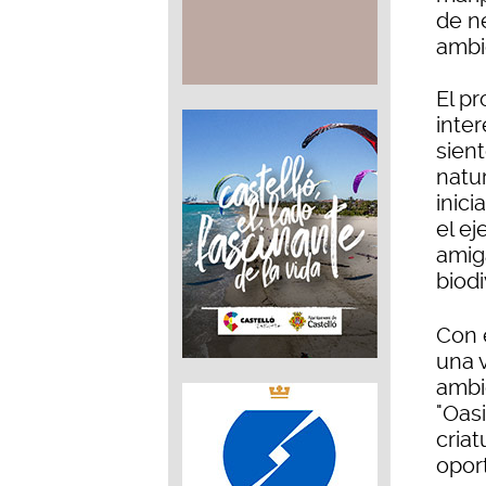
de n
ambi
El p
inter
sient
natu
inici
el e
amig
biodi
Con 
una 
ambie
"Oas
cria
opor