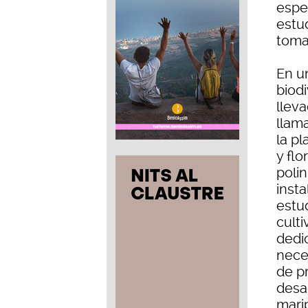
espec
estu
toma
En u
biod
llev
llam
la p
y fl
poli
inst
estu
culti
dedi
nece
de p
desa
mari