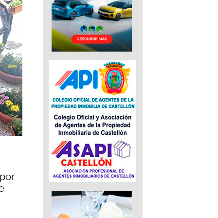
 por
e