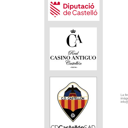
La fi
imáge
info