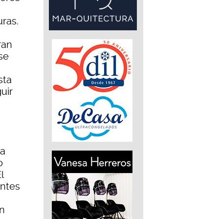
ras.
ran
 se
sta
uir
s
a
o
l
antes
an