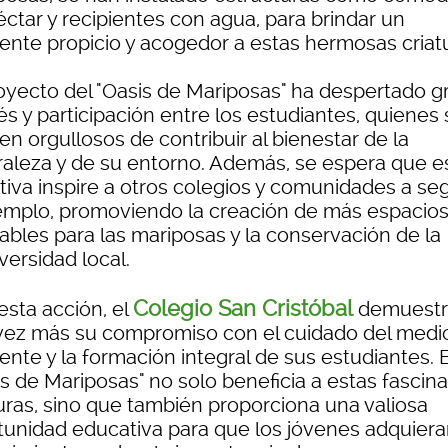
éctar y recipientes con agua, para brindar un
ente propicio y acogedor a estas hermosas criatu
royecto del "Oasis de Mariposas" ha despertado g
és y participación entre los estudiantes, quienes
en orgullosos de contribuir al bienestar de la
raleza y de su entorno. Además, se espera que e
ativa inspire a otros colegios y comunidades a seg
jemplo, promoviendo la creación de más espacio
ables para las mariposas y la conservación de la
versidad local.
Colegio San Cristóbal
esta acción, el
demuestr
vez más su compromiso con el cuidado del medi
nte y la formación integral de sus estudiantes. E
is de Mariposas" no solo beneficia a estas fascin
turas, sino que también proporciona una valiosa
tunidad educativa para que los jóvenes adquier