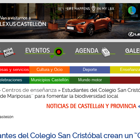
sas y servicios
Cultura y Ocio
Deporte
Enseñanz
elebraciones
Municipios Castellón
Mundo motor
Centros de enseñanza
»
» Estudiantes del Colegio San Crist
 de Mariposas´' para fomentar la biodiversidad local
NOTICIAS DE CASTELLóN Y PROVINCIA
Castellón
ntes del Colegio San Cristóbal crean un '´