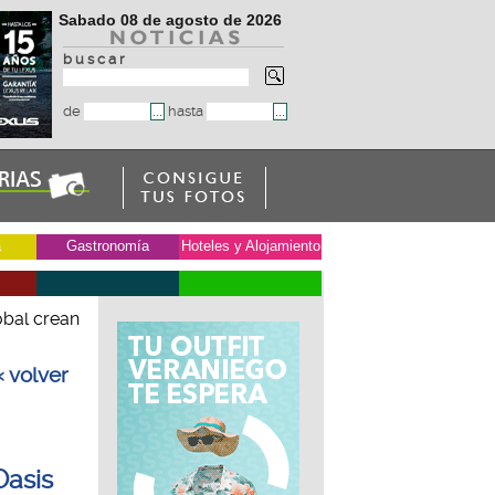
Sabado 08 de agosto de 2026
b u s c a r
de
hasta
a
Gastronomía
Hoteles y Alojamiento
óbal crean
« volver
Oasis