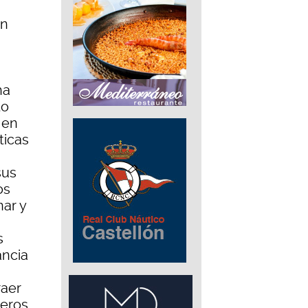
s
an
ha
to
 en
ticas
sus
os
ar y
s
ancia
raer
deros