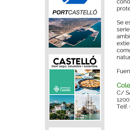
cono
prot
Se e
serie
ambi
exti
comu
natu
Fuen
Cole
C/ S
1200
Telf.