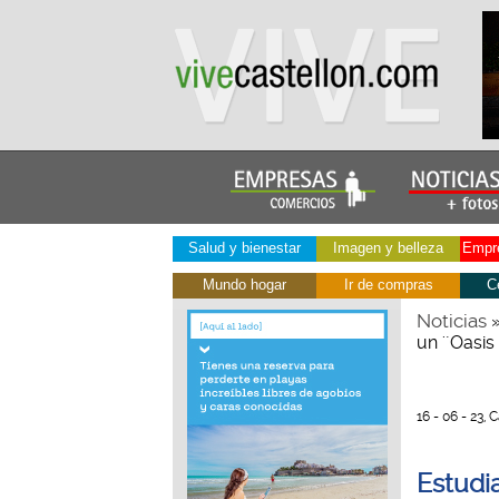
Salud y bienestar
Imagen y belleza
Empre
Mundo hogar
Ir de compras
C
Noticias
un '´Oasis
16 - 06 - 23, 
Estudia